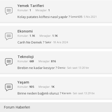
Yemek Tarifleri
Konular
1
Mesajlar
1
Kolay patates köftesi nasıl yapılır ?
İzmirli35
5 Nis 2021
Ekonomi
Konular
1.1K
Mesajlar
1.1K
Carih Ne Demek ?
Sakir
18 Ara 2024
Teknoloji
Konular
669
Mesajlar
816
Birebin ne kadar kesiyor ?
Deniz
Salı saat 13:20'de
Yaşam
Konular
905
Mesajlar
1K
Birine neden bağımlı oluruz ?
Kerem
Salı saat 13:29'de
Forum Haberleri