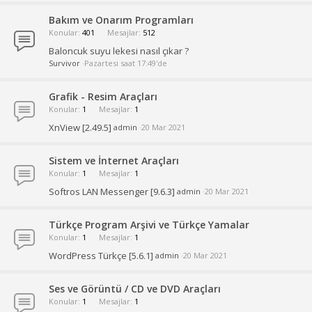
Bakım ve Onarım Programları
Konular
401
Mesajlar
512
Baloncuk suyu lekesi nasıl çıkar ?
Survivor
Pazartesi saat 17:49'de
Grafik - Resim Araçları
Konular
1
Mesajlar
1
XnView [2.49.5]
admin
20 Mar 2021
Sistem ve İnternet Araçları
Konular
1
Mesajlar
1
Softros LAN Messenger [9.6.3]
admin
20 Mar 2021
Türkçe Program Arşivi ve Türkçe Yamalar
Konular
1
Mesajlar
1
WordPress Türkçe [5.6.1]
admin
20 Mar 2021
Ses ve Görüntü / CD ve DVD Araçları
Konular
1
Mesajlar
1