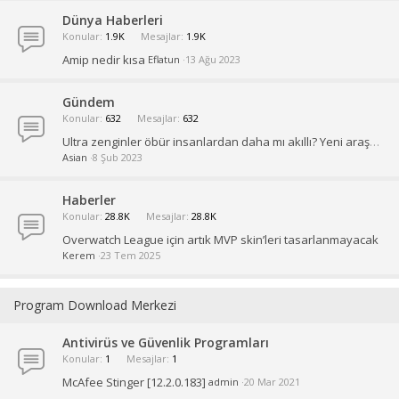
Dünya Haberleri
Konular
1.9K
Mesajlar
1.9K
Amip nedir kısa
Eflatun
13 Ağu 2023
Gündem
Konular
632
Mesajlar
632
Ultra zenginler öbür insanlardan daha mı akıllı? Yeni araştırma tam aksisini söylüyor
Asian
8 Şub 2023
Haberler
Konular
28.8K
Mesajlar
28.8K
Overwatch League için artık MVP skin’leri tasarlanmayacak
Kerem
23 Tem 2025
Program Download Merkezi
Antivirüs ve Güvenlik Programları
Konular
1
Mesajlar
1
McAfee Stinger [12.2.0.183]
admin
20 Mar 2021