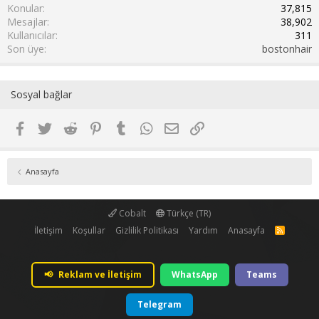
Konular
37,815
Mesajlar
38,902
Kullanıcılar
311
Son üye
bostonhair
Sosyal bağlar
Facebook
Twitter
Reddit
Pinterest
Tumblr
WhatsApp
E-posta
Link
Anasayfa
Cobalt
Türkçe (TR)
İletişim
Koşullar
Gizlilik Politikası
Yardım
Anasayfa
R
S
S
📢
Reklam ve İletişim
WhatsApp
Teams
Telegram