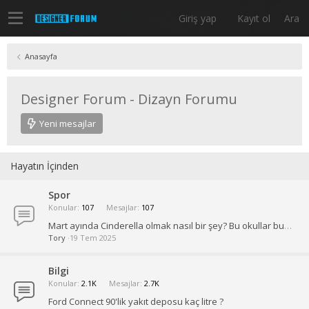
Giriş yap
Kayıt ol
Ara
Anasayfa
Designer Forum - Dizayn Forumu
Yeni mesajlar
Hayatın İçinden
Spor
Konular
107
Mesajlar
107
Mart ayında Cinderella olmak nasıl bir şey? Bu okullar bunu biliyor.
Tory
19 Tem 2025
Bilgi
Konular
2.1K
Mesajlar
2.7K
Ford Connect 90'lik yakıt deposu kaç litre ?