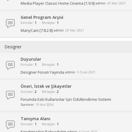
Media Player Classic Home Cinema [1.9.9]
admin
20 Mar 2021
Genel Program Arşivi
Konular
1
Mesajlar
1
ManyCam [7.8.2.8]
admin
20 Mar 2021
Designer
Duyurular
Konular
1
Mesajlar
1
Designer Forum Yayında
admin
5 Ocak 2021
Öneri, İstek ve Şikayetler
Konular
2
Mesajlar
2
Forumda Eski Kullanıcılar İçin Ödüllendirme Sistemi
Survivor
19 Ara 2024
Tanışma Alanı
Konular
1
Mesajlar
1
Kendimizden Bahsedelim
admin
5 Ocak 2021