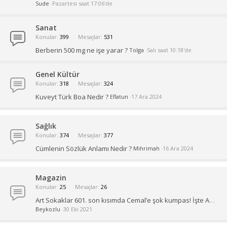
Sude
Pazartesi saat 17:06'de
Sanat
Konular
399
Mesajlar
531
Berberin 500 mg ne işe yarar ?
Tolga
Salı saat 10:18'de
Genel Kültür
Konular
318
Mesajlar
324
Kuveyt Türk Boa Nedir ?
Eflatun
17 Ara 2024
Sağlık
Konular
374
Mesajlar
377
Cümlenin Sözlük Anlamı Nedir ?
Mihrimah
16 Ara 2024
Magazin
Konular
25
Mesajlar
26
Art Sokaklar 601. son kısımda Cemal’e şok kumpas! İşte Art Sokaklar son kısım ve yeni kısım fragmanı
Beykozlu
30 Eki 2021