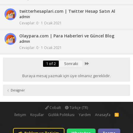
twitterhesaplari.com | Twitter Hesap Satın Al
admin
Cevaplar
0
1 Ocak 2021
Olaypara.com | Para Haberleri ve Güncel Blog
admin
Cevaplar
0
1 Ocak 2021
Last
1 of 2
Sonraki
Buraya mesaj yazmak için üye olmanız gereklidir.
Designer
Cobalt
Türkçe (TR)
İletişim
Koşullar
Gizlilik Politikası
Yardım
Anasayfa
R
S
S