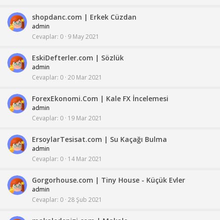
shopdanc.com | Erkek Cüzdan
admin
Cevaplar
0
9 May 2021
EskiDefterler.com | Sözlük
admin
Cevaplar
0
20 Mar 2021
ForexEkonomi.Com | Kale FX İncelemesi
admin
Cevaplar
0
19 Mar 2021
ErsoylarTesisat.com | Su Kaçağı Bulma
admin
Cevaplar
0
14 Mar 2021
Gorgorhouse.com | Tiny House - Küçük Evler
admin
Cevaplar
0
28 Şub 2021