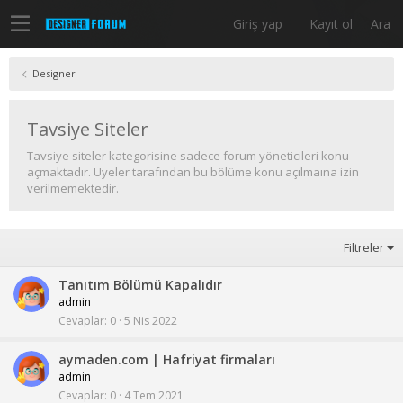
Giriş yap
Kayıt ol
Ara
Designer
Tavsiye Siteler
Tavsiye siteler kategorisine sadece forum yöneticileri konu
açmaktadır. Üyeler tarafından bu bölüme konu açılmaına izin
verilmemektedir.
Filtreler
Tanıtım Bölümü Kapalıdır
admin
Cevaplar
0
5 Nis 2022
aymaden.com | Hafriyat firmaları
admin
Cevaplar
0
4 Tem 2021