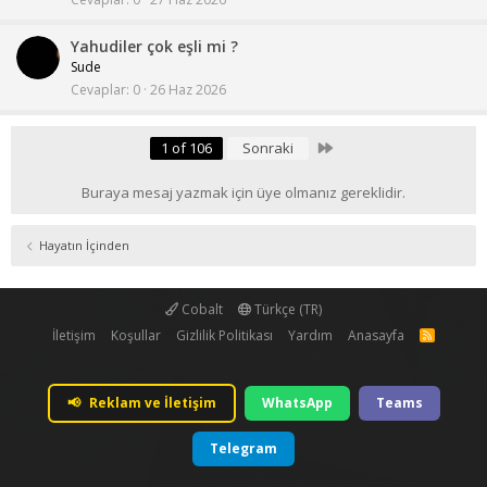
Yahudiler çok eşli mi ?
Sude
Cevaplar
0
26 Haz 2026
Last
1 of 106
Sonraki
Buraya mesaj yazmak için üye olmanız gereklidir.
Hayatın İçinden
Cobalt
Türkçe (TR)
İletişim
Koşullar
Gizlilik Politikası
Yardım
Anasayfa
R
S
S
📢
Reklam ve İletişim
WhatsApp
Teams
Telegram