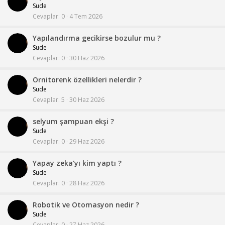
Sude
Cevaplar
0
4 Tem 2026
Yapılandırma gecikirse bozulur mu ?
Sude
Cevaplar
0
30 Haz 2026
Ornitorenk özellikleri nelerdir ?
Sude
Cevaplar
5
30 Haz 2026
selyum şampuan ekşi ?
Sude
Cevaplar
0
29 Haz 2026
Yapay zeka'yı kim yaptı ?
Sude
Cevaplar
0
28 Haz 2026
Robotik ve Otomasyon nedir ?
Sude
Cevaplar
0
27 Haz 2026