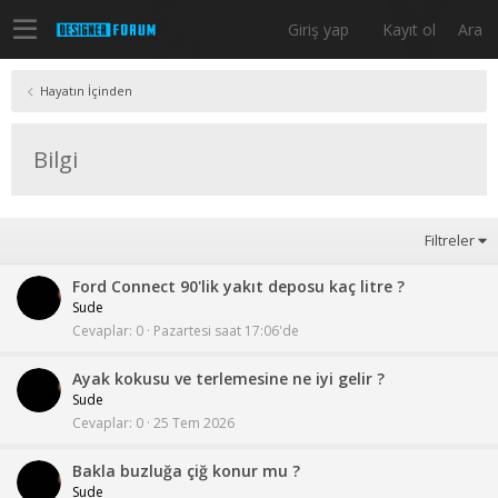
Giriş yap
Kayıt ol
Ara
Hayatın İçinden
Bilgi
Filtreler
Ford Connect 90'lik yakıt deposu kaç litre ?
Sude
Cevaplar
0
Pazartesi saat 17:06'de
Ayak kokusu ve terlemesine ne iyi gelir ?
Sude
Cevaplar
0
25 Tem 2026
Bakla buzluğa çiğ konur mu ?
Sude