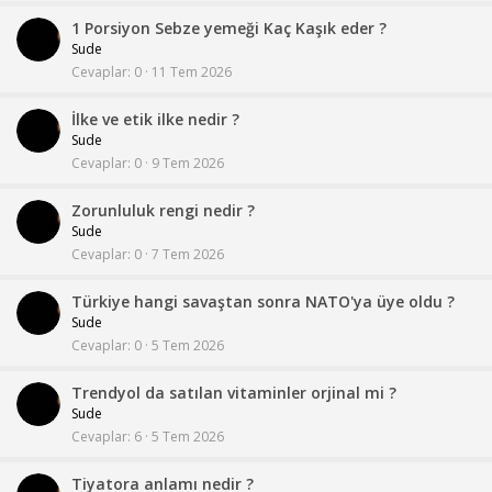
1 Porsiyon Sebze yemeği Kaç Kaşık eder ?
Sude
Cevaplar
0
11 Tem 2026
İlke ve etik ilke nedir ?
Sude
Cevaplar
0
9 Tem 2026
Zorunluluk rengi nedir ?
Sude
Cevaplar
0
7 Tem 2026
Türkiye hangi savaştan sonra NATO'ya üye oldu ?
Sude
Cevaplar
0
5 Tem 2026
Trendyol da satılan vitaminler orjinal mi ?
Sude
Cevaplar
6
5 Tem 2026
Tiyatora anlamı nedir ?