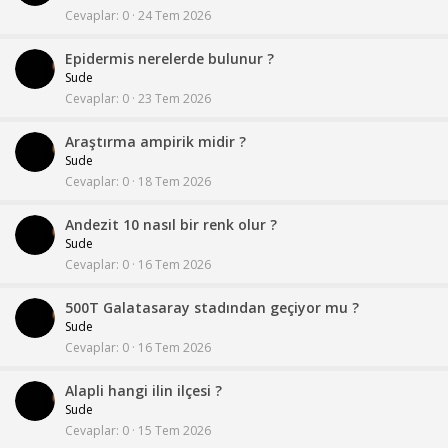
Cevaplar
0
24 Tem 2026
Epidermis nerelerde bulunur ?
Sude
Cevaplar
0
23 Tem 2026
Araştırma ampirik midir ?
Sude
Cevaplar
0
18 Tem 2026
Andezit 10 nasıl bir renk olur ?
Sude
Cevaplar
0
16 Tem 2026
500T Galatasaray stadından geçiyor mu ?
Sude
Cevaplar
0
16 Tem 2026
Alapli hangi ilin ilçesi ?
Sude
Cevaplar
0
15 Tem 2026