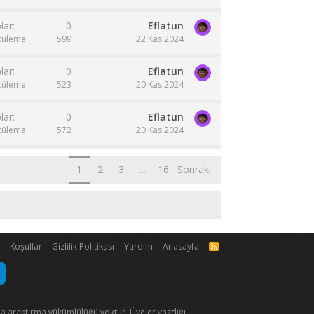
lar
0
Eflatun
tüleme
599
22 Kas 2024
lar
0
Eflatun
tüleme
523
20 Kas 2024
lar
0
Eflatun
tüleme
572
20 Kas 2024
1
2
3
…
16
Sonraki
m
Koşullar
Gizlilik Politikası
Yardım
Anasayfa
R
S
S
 da araştırma yükümlülüğü yoktur. Üyeler yazdığı