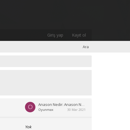
Giriş yap
Kayıt ol
Ara
Anason Nedir: Anason Neye İyi Gelir
O
Oyunmax
30 Mar 2021
Yok