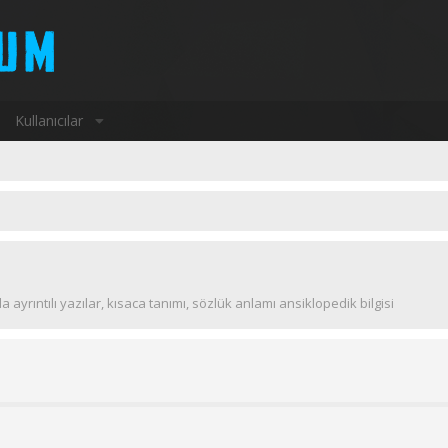
Kullanıcılar
nda ayrıntılı yazılar, kısaca tanımı, sözlük anlamı ansiklopedik bilgisi