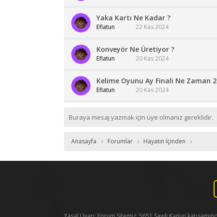
Yaka Kartı Ne Kadar ?
Eflatun
22 Kas 2024
Konveyör Ne Üretiyor ?
Eflatun
20 Kas 2024
Kelime Oyunu Ay Finali Ne Zaman 2
Eflatun
20 Kas 2024
Buraya mesaj yazmak için üye olmanız gereklidir.
Anasayfa
Forumlar
Hayatın İçinden
Yasal Uyarı: Forum Sitemiz; 5651 Sayılı Kanun kapsamında