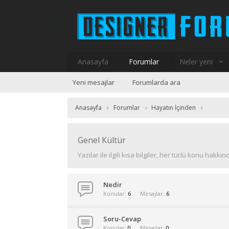
Anasayfa
Forumlar
Neler yeni
Yeni mesajlar
Forumlarda ara
Anasayfa
Forumlar
Hayatın İçinden
Genel Kültür
Yazılar ile ilgili kısa bilgiler, her türlü konu hakkı
Nedir
Konular
6
Mesajlar
6
Soru-Cevap
Konular
0
Mesajlar
0