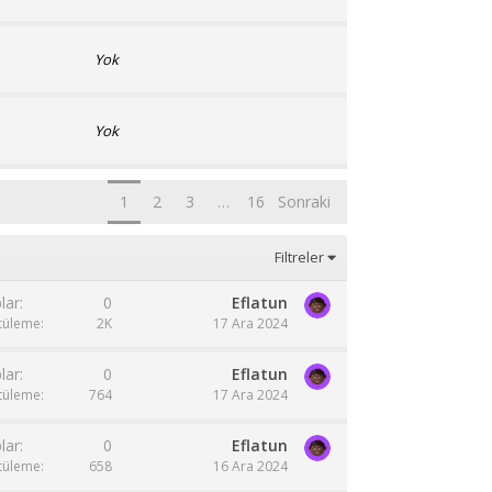
Yok
Yok
1
2
3
…
16
Sonraki
Filtreler
lar
0
Eflatun
tüleme
2K
17 Ara 2024
lar
0
Eflatun
tüleme
764
17 Ara 2024
lar
0
Eflatun
tüleme
658
16 Ara 2024