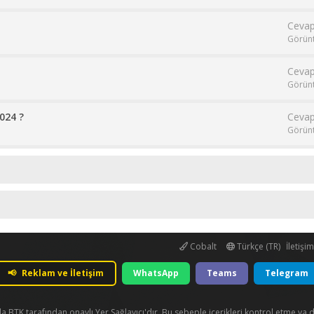
Cevap
Görün
Cevap
Görün
024 ?
Cevap
Görün
Cobalt
Türkçe (TR)
İletişi
📢
Reklam ve İletişim
WhatsApp
Teams
Telegram
 BTK tarafından onaylı Yer Sağlayıcı'dır. Bu sebeple içerikleri kontrol etme ya