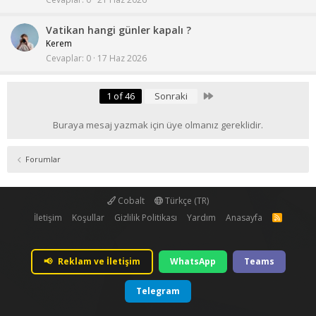
Vatikan hangi günler kapalı ?
Kerem
Cevaplar
0
17 Haz 2026
Last
1 of 46
Sonraki
Buraya mesaj yazmak için üye olmanız gereklidir.
Forumlar
Cobalt
Türkçe (TR)
İletişim
Koşullar
Gizlilik Politikası
Yardım
Anasayfa
R
S
S
📢
Reklam ve İletişim
WhatsApp
Teams
Telegram