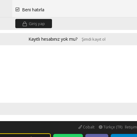
Beni hatırla
Giriş yap
Kayıtlı hesabınız yok mu?
Şimdi kayıt ol
Cobalt
Türkçe (TR)
İletişi