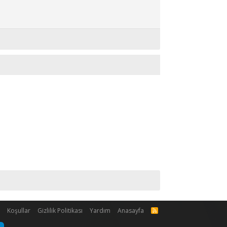
m
Koşullar
Gizlilik Politikası
Yardım
Anasayfa
R
S
S