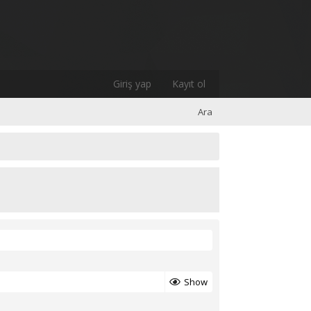
Giriş yap
Kayıt ol
Ara
Show