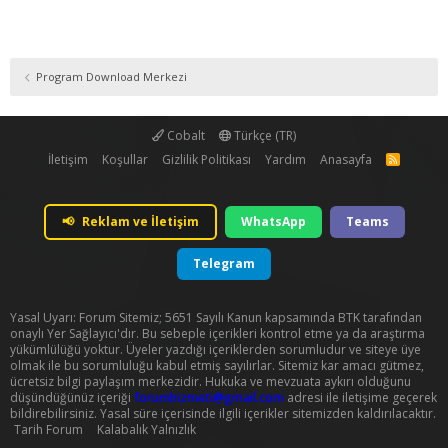
Program Download Merkezi
Cobalt
Türkçe (TR)
İletişim
Koşullar
Gizlilik Politikası
Yardım
Anasayfa
R
S
S
📢
Reklam ve İletişim
WhatsApp
Teams
Telegram
Yasal Uyarı: Forum Sitemiz; 5651 Sayılı Kanun kapsamında BTK tarafından
onaylı Yer Sağlayıcı'dır. Bu sebeple içerikleri kontrol etme ya da araştırma
yükümlülüğü yoktur. Üyeler yazdığı içeriklerden sorumludur ve siteye üye
olmak ile bu sorumluluğu kabul etmiş sayılırlar. Sitemiz kar amacı gütmez,
ücretsiz bilgi paylaşım merkezidir. Hukuka ve mevzuata aykırı olduğunu
düşündüğünüz içeriği
forumhizmeti@gmail.com
adresi ile iletişime geçerek
bildirebilirsiniz. Yasal süre içerisinde ilgili içerikler sitemizden kaldırılacaktır.
Tarih Forum
Kalabalık Yalnızlık