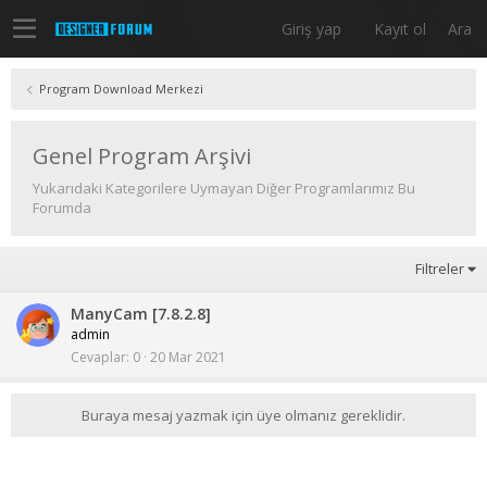
Giriş yap
Kayıt ol
Ara
Program Download Merkezi
Genel Program Arşivi
Yukarıdaki Kategorilere Uymayan Diğer Programlarımız Bu
Forumda
Filtreler
ManyCam [7.8.2.8]
admin
Cevaplar
0
20 Mar 2021
Buraya mesaj yazmak için üye olmanız gereklidir.