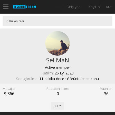
Giriş yap
Kayıt ol
Ara
Kullanıcılar
SeLMaN
Active member
Katılım
25 Eyl 2020
Son görülme
11 dakika önce
·
Görüntülenen konu
Mesajlar
Reaction score
Puanları
9,366
0
36
Bul