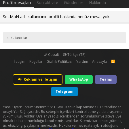
Profil mesajları
Son aktivite
Gönderiler
Hakkında
SeLMaN adlı kullanıcının profili hakkında henüz mesaj yok.
Kullanıcılar
Cobalt
Türkçe (TR)
İletişim
Koşullar
Gizlilik Politikası
Yardım
Anasayfa
R
S
S
📢
Reklam ve İletişim
WhatsApp
Teams
Telegram
Yasal Uyarı: Forum Sitemiz; 5651 Sayılı Kanun kapsamında BTK tarafından
onaylı Yer Sağlayıcı'dır. Bu sebeple içerikleri kontrol etme ya da araştırma
yükümlülüğü yoktur. Üyeler yazdığı içeriklerden sorumludur ve siteye üye
olmak ile bu sorumluluğu kabul etmiş sayılırlar. Sitemiz kar amacı gütmez,
ücretsiz bilgi paylaşım merkezidir. Hukuka ve mevzuata aykırı olduğunu