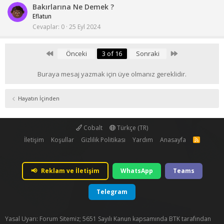
Bakırlarına Ne Demek ?
Eflatun
Cevaplar
0
25 Eyl 2024
First
Last
Önceki
3 of 16
Sonraki
Buraya mesaj yazmak için üye olmanız gereklidir.
Hayatın İçinden
Cobalt
Türkçe (TR)
İletişim
Koşullar
Gizlilik Politikası
Yardım
Anasayfa
R
S
S
📢
Reklam ve İletişim
WhatsApp
Teams
Telegram
Yasal Uyarı: Forum Sitemiz; 5651 Sayılı Kanun kapsamında BTK tarafından