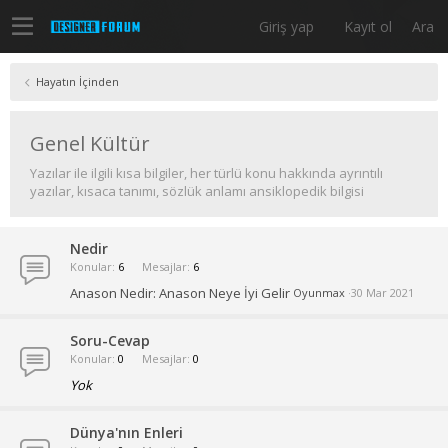
Giriş yap
Kayıt ol
Ara
Hayatın İçinden
Genel Kültür
Yazılar ile ilgili kısa bilgiler, her türlü konu hakkında ayrıntılı
yazılar, kısaca tanımı, sözlük anlamı ansiklopedik bilgisi
Nedir
Konular
6
Mesajlar
6
Anason Nedir: Anason Neye İyi Gelir
Oyunmax
30 Mar 2021
Soru-Cevap
Konular
0
Mesajlar
0
Yok
Dünya'nın Enleri