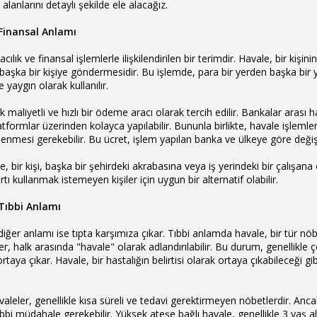
alanlarını detaylı şekilde ele alacağız.
Finansal Anlamı
ılık ve finansal işlemlerle ilişkilendirilen bir terimdir. Havale, bir kişin
yı başka bir kişiye göndermesidir. Bu işlemde, para bir yerden başka bir 
 yaygın olarak kullanılır.
 maliyetli ve hızlı bir ödeme aracı olarak tercih edilir. Bankalar arası h
 platformlar üzerinden kolayca yapılabilir. Bununla birlikte, havale işlem
ödenmesi gerekebilir. Bu ücret, işlem yapılan banka ve ülkeye göre değişi
 bir kişi, başka bir şehirdeki akrabasına veya iş yerindeki bir çalışan
artı kullanmak istemeyen kişiler için uygun bir alternatif olabilir.
Tıbbi Anlamı
diğer anlamı ise tıpta karşımıza çıkar. Tıbbi anlamda havale, bir tür nö
 halk arasında "havale" olarak adlandırılabilir. Bu durum, genellikle ço
taya çıkar. Havale, bir hastalığın belirtisi olarak ortaya çıkabileceği gib
leler, genellikle kısa süreli ve tedavi gerektirmeyen nöbetlerdir. Anca
bi müdahale gerekebilir. Yüksek ateşe bağlı havale, genellikle 3 yaş al