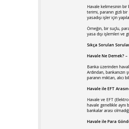
Havale kelimesinin bir b
terimi, paranın gizli bi
yasadışı işler için yapıl
Örneğin, bir suçlu, par
yasa dışı işlemleri ve g
Sıkça Sorulan Sorular
Havale Ne Demek? – Ba
Banka üzerinden havale 
Ardından, bankanızın şu
paranın miktarı, alıcı 
Havale ile EFT Arasın
Havale ve EFT (Elektron
havale genellikle aynı 
bankalar arası olmadığı 
Havale ile Para Gön