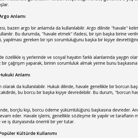
şlar.
Argo Anlamı
i, bazen argo bir anlamda da kullanılabilir. Argo dilinde "havale" keli
lanılır. Bu durumda, "havale etmek" ifadesi, bir işin başka birine ver
kişi, yapılması gereken bir işin sorumluluğunu başka bir kişiye devretti
de özellikle iş yerlerinde ve sosyal hayatın farklı alanlarında yaygın ol
bir çağrışım yaparak, birinin sorumluluk almak yerine bunu başkasına
Hukuki Anlamı
 olarak da kullanılabilir. Hukuk dilinde, havale genellikle bir borcun baş
kdirde, bu borcu bir başka kişiye devredebilir. Bu durum, "borcun hav
minde, borçlu kişi, borcu ödeme yükümlülüğünü başkasına devreder. Anca
am eder. Havale işlemi, genellikle sözleşme ile yapılır ve tarafların mut
rde ve iş dünyasında önemli bir yer tutar.
Popüler Kültürde Kullanımı