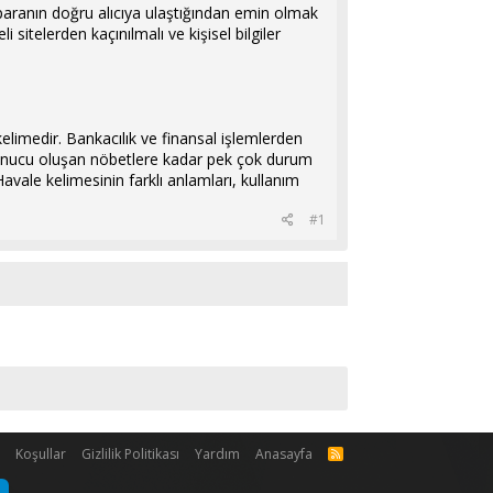
 paranın doğru alıcıya ulaştığından emin olmak
 sitelerden kaçınılmalı ve kişisel bilgiler
limedir. Bankacılık ve finansal işlemlerden
 sonucu oluşan nöbetlere kadar pek çok durum
Havale kelimesinin farklı anlamları, kullanım
#1
m
Koşullar
Gizlilik Politikası
Yardım
Anasayfa
R
S
S