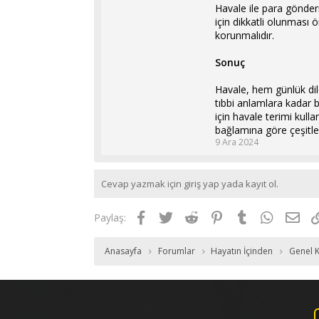
Havale ile para gönderm
için dikkatli olunması ö
korunmalıdır.
Sonuç
Havale, hem günlük dil
tıbbi anlamlara kadar 
için havale terimi kulla
bağlamına göre çeşitlen
9 Ara 2024
Cevap yazmak için giriş yap yada kayıt ol.
Facebook
Twitter
Reddit
Pinterest
Tumblr
WhatsAp
E-p
Paylaş:
Anasayfa
Forumlar
Hayatın İçinden
Genel K