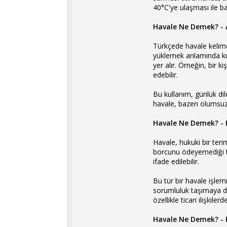
40°C'ye ulaşması ile ba
Havale Ne Demek? - 
Türkçede havale kelimes
yüklemek anlamında kul
yer alır. Örneğin, bir 
edebilir.
Bu kullanım, günlük dil
havale, bazen olumsuz 
Havale Ne Demek? - 
Havale, hukuki bir terim
borcunu ödeyemediği ta
ifade edilebilir.
Bu tür bir havale işle
sorumluluk taşımaya dev
özellikle ticari ilişkile
Havale Ne Demek? - 