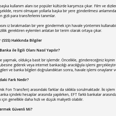
aşka kullanım alanı ise popüler kültürde karşımıza çıkar. Film ve dizilerd
r şekilde, resmi olmayan yollarla başka bir yere gönderilmesi anlamında ku
an gizli para transferlerini tanımlar.
asını iz bırakmadan bir yere göndermek için havale yöntemini kullanabil
izlilik gerektiren eylemleri anlatan bir terim olarak ortaya çıkar.
 (SSS) Hakkında Bilgiler
nka ile İlgili Olanı Nasıl Yapılır?
yapmak, oldukça basit bir işlemdir. Öncelikle, göndereceğiniz kişinin 
besine giderek veya internet bankacılığı aracılığıyla işlemi gerçekleştire
bilgileri ve banka bilgileri doğrulandıktan sonra, havale işlemi onaylanır
daki Fark Nedir?
ik Fon Transferi) arasındaki farklar da sıklıkla sorulmaktadır. İki işlem
banka içindeki hesaplar arasında yapılırken, EFT farklı bankalar arasında
için genellikle daha hızlı ve düşük maliyetli olabilir.
dermek Güvenli Mi?