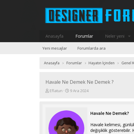
Anasayfa
Forumlar
Neler yeni
Yeni mesajlar
Forumlarda ara
Anasayfa
Forumlar
Hayatın İçinden
Genel K
Havale Ne Demek Ne Demek ?
K
B
Eflatun
9 Ara 2024
o
a
n
ş
u
l
y
a
Havale Ne Demek?
u
n
b
g
Havale kelimesi, günlük
a
ı
değişiklik gösterebilir.
ş
ç