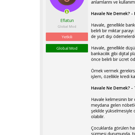
anlamlarını ve kullanım 
l
t
a
a
Havale Ne Demek? - 
t
r
Eflatun
a
i
Havale, genellikle bankac
n
h
Global Mod
belirli bir miktar para
i
de yurt dışı ödemelerde
Yetkili
Havale, genellikle düşük
Global Mod
bankacılık gibi dijital
önce belirli bir ücret 
Örnek vermek gerekirse,
işlem, özellikle kredi k
Havale Ne Demek? - 
Havale kelimesinin bir 
meydana gelen nöbetler,
şekilde yükselmesiyle or
olabilir.
Çocuklarda görülen hava
sürmesi durumunda, tıb