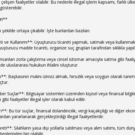
çelişen faaliyetler olabilir. Bu nedenle illegal işlerin kapsamı, farklı ülk
gösterebilir.
ri
**
klı şekilde ortaya çıkabilir. İşte bunlardan bazıları:
ti ve Kullanımı**: Uyuşturucu ticareti yapmak, satmak veya kullanmak,
Uyuşturucu madde ticareti, organize suç grupları tarafından sıklıkla yapı
nsanları zorla çalıştırma veya cinsel istismar amacıyla satma gibi faaliyet
e uluslararası hukukun ihlalini oluşturur.
**: Başkasının malını izinsiz almak, hırsızlık veya soygun olarak tanımlan
çtur.
Siber Suçlar**: Bilgisayar sistemleri üzerinden kişisel veya finansal bilgil
 gibi faaliyetler illegal işler olarak kabul edilir.
*: Bu tür suçlar, finansal dolandırıcılık, vergi kaçakçılığı ve diğer ekono
ardan yararlanarak gerçekleştirdiği illegal faaliyetlerdir.
reti**: Silahların yasa dışı yollarla satılması veya alım satımı, tüm düny
plerinden biri olabilir.