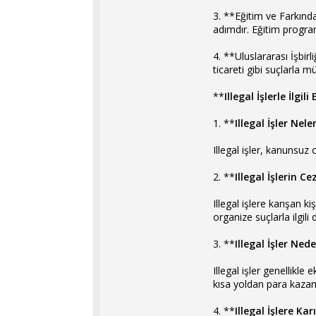
3. **Eğitim ve Farkında
adımdır. Eğitim programl
4. **Uluslararası İşbirl
ticareti gibi suçlarla m
**
Illegal İşlerle İlgil
1. **
Illegal İşler Nele
Illegal işler, kanunsuz 
2. **
Illegal İşlerin Ce
Illegal işlere karışan ki
organize suçlarla ilgili
3. **
Illegal İşler Ned
Illegal işler genellikl
kısa yoldan para kazanm
4. **
Illegal İşlere K