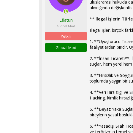
uluslararası hukukla da 
l
t
alındığında değişkenlik 
a
a
t
r
**
Illegal İşlerin Türle
Eflatun
a
i
n
h
Global Mod
Illegal işler, birçok far
i
Yetkili
1. **Uyuşturucu Ticare
faaliyetlerden biridir. 
Global Mod
2. **İnsan Ticareti**: İ
suçlar, hem yerel hem d
3. **Hırsızlık ve Soygun
toplumda yaygın bir su
4. **Veri Hırsızlığı ve 
Hacking, kimlik hırsızlığı
5. **Beyaz Yaka Suçları*
bireylerin yasal boşlukl
6. **Yasadışı Silah Tica
ve terörizmin temel sebe