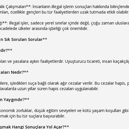
lık Çalışmaları**: İnsanların illegal işlerin sonuçları hakkında bilinçlen
arı, özellikle gençleri bu tür faaliyetlerden uzak tutmada etkili olabilir
iği**: Illegal işler, sadece yerel sınırlar içinde değil, çoğu zaman ulusl
ücadelede ülkeler arasında işbirliği çok önemlidir.
i En Sık Sorulan Sorular
**
rdir?
**
olan ve yasalara aykırı faaliyetlerdir. Uyuşturucu ticareti, insan kaçakçılığ
zaları Nedir?
**
şilere, işledikleri suça bağlı olarak ağır cezalar verilir. Bu cezalar hapis, 
 davalarda uzun yıllar süren hapis cezaları uygulanabilir.
en Yaygındır?
**
e ekonomik zorluklar, düşük eğitim seviyeleri ve kötü yaşam koşulları gibi
ak için bu tür suçlara başvurabilir.
arışmak Hangi Sonuçlara Yol Açar?
**