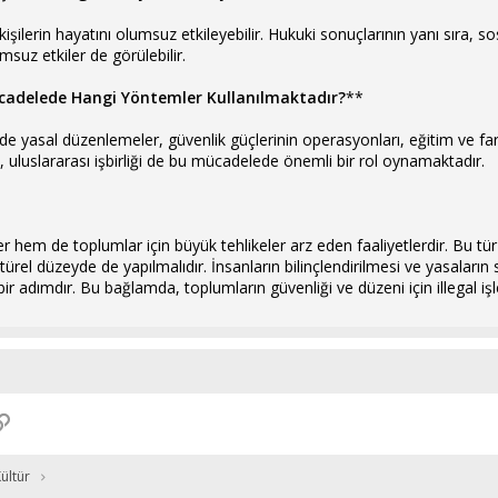
 kişilerin hayatını olumsuz etkileyebilir. Hukuki sonuçlarının yanı sıra, 
msuz etkiler de görülebilir.
Mücadelede Hangi Yöntemler Kullanılmaktadır?
**
ede yasal düzenlemeler, güvenlik güçlerinin operasyonları, eğitim ve far
a, uluslararası işbirliği de bu mücadelede önemli bir rol oynamaktadır.
yler hem de toplumlar için büyük tehlikeler arz eden faaliyetlerdir. Bu t
el düzeyde de yapılmalıdır. İnsanların bilinçlendirilmesi ve yasaların sık
r adımdır. Bu bağlamda, toplumların güvenliği ve düzeni için illegal i
p
osta
Link
ültür