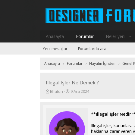
Anasayfa
Forumlar
Neler yeni
Yeni mesajlar
Forumlarda ara
Anasayfa
Forumlar
Hayatın İçinden
Genel K
Illegal Işler Ne Demek ?
K
B
Eflatun
9 Ara 2024
o
a
n
ş
u
l
y
a
**
Illegal İşler Nedir?
u
n
b
g
Illegal işler, kanunlar
a
ı
haklarına zarar veren ve
ş
ç