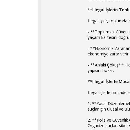
**
Illegal İşlerin Top
Illegal işler, toplumda 
- **Toplumsal Güvenlik S
yaşam kalitesini doğrud
- **Ekonomik Zararlar**:
ekonomiye zarar verir v
- **Ahlaki Çöküş**: Ille
yapısını bozar.
**
Illegal İşlerle Müc
Illegal işlerle mücadel
1. **Yasal Düzenlemeler
suçlar için ulusal ve 
2. **Polis ve Güvenlik 
Organize suçlar, siber su