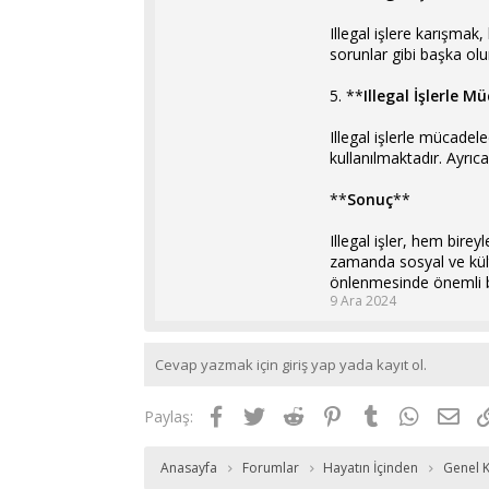
Illegal işlere karışmak,
sorunlar gibi başka olu
5. **
Illegal İşlerle 
Illegal işlerle mücadel
kullanılmaktadır. Ayrıc
**
Sonuç
**
Illegal işler, hem bire
zamanda sosyal ve kültür
önlenmesinde önemli bi
9 Ara 2024
Cevap yazmak için giriş yap yada kayıt ol.
Facebook
Twitter
Reddit
Pinterest
Tumblr
WhatsAp
E-p
Paylaş:
Anasayfa
Forumlar
Hayatın İçinden
Genel K