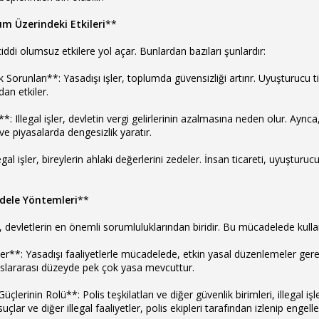
lum Üzerindeki Etkileri
**
ciddi olumsuz etkilere yol açar. Bunlardan bazıları şunlardır:
orunları**: Yasadışı işler, toplumda güvensizliği artırır. Uyuşturucu ticar
an etkiler.
 Illegal işler, devletin vergi gelirlerinin azalmasına neden olur. Ayrıca,
e piyasalarda dengesizlik yaratır.
gal işler, bireylerin ahlaki değerlerini zedeler. İnsan ticareti, uyuşturu
adele Yöntemleri
**
e, devletlerin en önemli sorumluluklarından biridir. Bu mücadelede kulla
**: Yasadışı faaliyetlerle mücadelede, etkin yasal düzenlemeler gerekli
uluslararası düzeyde pek çok yasa mevcuttur.
Güçlerinin Rolü**: Polis teşkilatları ve diğer güvenlik birimleri, illegal
çlar ve diğer illegal faaliyetler, polis ekipleri tarafından izlenip engelle