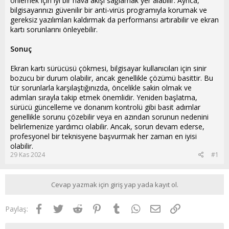
önlemek için iyi bir hava akışı sağlamak yer alabilir. Ayrıca,
bilgisayarınızı güvenilir bir anti-virüs programıyla korumak ve
gereksiz yazılımları kaldırmak da performansı artırabilir ve ekran
kartı sorunlarını önleyebilir.
Sonuç
Ekran kartı sürücüsü çökmesi, bilgisayar kullanıcıları için sinir
bozucu bir durum olabilir, ancak genellikle çözümü basittir. Bu
tür sorunlarla karşılaştığınızda, öncelikle sakin olmak ve
adımları sırayla takip etmek önemlidir. Yeniden başlatma,
sürücü güncelleme ve donanım kontrolü gibi basit adımlar
genellikle sorunu çözebilir veya en azından sorunun nedenini
belirlemenize yardımcı olabilir. Ancak, sorun devam ederse,
profesyonel bir teknisyene başvurmak her zaman en iyisi
olabilir.
29 Kas 2024
#1
Cevap yazmak için giriş yap yada kayıt ol.
Facebook
Twitter
Reddit
Pinterest
Tumblr
WhatsApp
E-posta
Link
Paylaş: