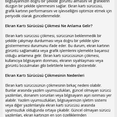
bilgisayarınızın doğru bir şekilde görüntü almasını ve grafiklerin
düzgün bir şekilde işlenmesini sağlar. Ekran kartı sürücüsü,
grafik kartının performansını ve işlevselliğini optimize etmek için
periyodik olarak güncellenmelidir.
Ekran Kartı Sürücüsü Çökmesi Ne Anlama Gelir?
Ekran kartı sürücüsü çökmesi, sürücünün beklenmedik bir
şekilde çalışmayı durdurması veya doğru bir şekilde işlev
göstermemesi durumunu ifade eder. Bu durum, ekran kartının
görüntü sağlamakta veya grafik işlemlerini işlemekte başarısız
olduğu anlamına gelir. Ekran kartı sürücüsünün çökmesi,
kullanıcıya bilgisayarın donması, ekranın siyahlaşması veya
görüntü bozulmaları gibi belirtilerle kendini gösterebilir.
Ekran Kartı Sürücüsü Çökmesinin Nedenleri
Ekran kartı sürücüsünün çökmesinin birkaç nedeni olabilir.
Bunlar arasında yazılım uyumsuzlukları, güncel olmayan sürücü
yazılımları, donanım sorunları veya bilgisayarın aşırı ısınması yer
alabilir. Yazılım uyumsuzlukları, bilgisayarınızın işletim sistemi
veya diğer yazılımlarıyla ekran kartı sürücüsü arasında
uyumsuzluk olduğunda ortaya çıkabilir. Güncel olmayan sürücü
yazılımları, ekran kartınızın en son özelliklerinden