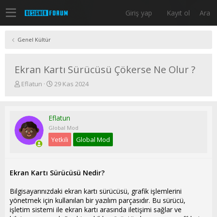
Giriş yap
Kayıt ol
Ara
Genel Kültür
Ekran Kartı Sürücüsü Çökerse Ne Olur ?
K
B
Eflatun
29 Kas 2024
o
a
n
ş
u
l
Eflatun
y
a
u
n
Global Mod
b
g
Yetkili
Global Mod
a
ı
ş
ç
l
t
a
a
Ekran Kartı Sürücüsü Nedir?
t
r
a
i
Bilgisayarınızdaki ekran kartı sürücüsü, grafik işlemlerini
n
h
yönetmek için kullanılan bir yazılım parçasıdır. Bu sürücü,
i
işletim sistemi ile ekran kartı arasında iletişimi sağlar ve