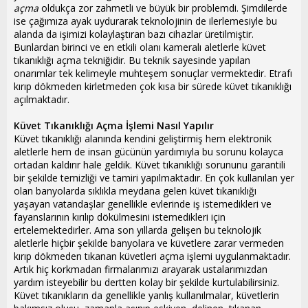
açma
oldukça zor zahmetli ve büyük bir problemdi. Şimdilerde
ise çağımıza ayak uydurarak teknolojinin de ilerlemesiyle bu
alanda da işimizi kolaylaştıran bazı cihazlar üretilmiştir.
Bunlardan birinci ve en etkili olanı kameralı aletlerle küvet
tıkanıklığı açma tekniğidir. Bu teknik sayesinde yapılan
onarımlar tek kelimeyle muhteşem sonuçlar vermektedir. Etrafı
kırıp dökmeden kirletmeden çok kısa bir sürede küvet tıkanıklığı
açılmaktadır.
Küvet Tıkanıklığı Açma İşlemi Nasıl Yapılır
Küvet tıkanıklığı alanında kendini geliştirmiş hem elektronik
aletlerle hem de insan gücünün yardımıyla bu sorunu kolayca
ortadan kaldırır hale geldik. Küvet tıkanıklığı sorununu garantili
bir şekilde temizliği ve tamiri yapılmaktadır. En çok kullanılan yer
olan banyolarda sıklıkla meydana gelen küvet tıkanıklığı
yaşayan vatandaşlar genellikle evlerinde iş istemedikleri ve
fayanslarının kırılıp dökülmesini istemedikleri için
ertelemektedirler. Ama son yıllarda gelişen bu teknolojik
aletlerle hiçbir şekilde banyolara ve küvetlere zarar vermeden
kırıp dökmeden tıkanan küvetleri açma işlemi uygulanmaktadır.
Artık hiç korkmadan firmalarımızı arayarak ustalarımızdan
yardım isteyebilir bu dertten kolay bir şekilde kurtulabilirsiniz.
Küvet tıkanıkların da genellikle yanlış kullanılmalar, küvetlerin