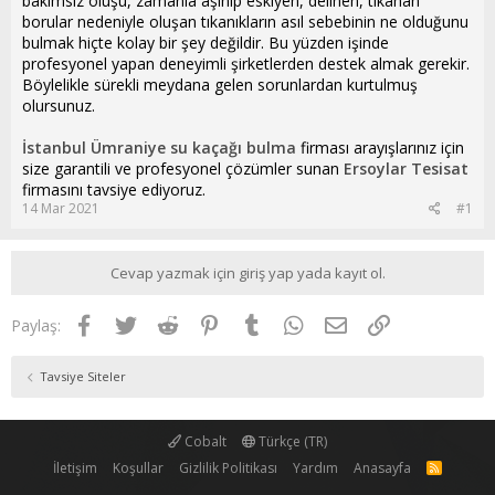
bakımsız oluşu, zamanla aşınıp eskiyen, delinen, tıkanan
borular nedeniyle oluşan tıkanıkların asıl sebebinin ne olduğunu
bulmak hiçte kolay bir şey değildir. Bu yüzden işinde
profesyonel yapan deneyimli şirketlerden destek almak gerekir.
Böylelikle sürekli meydana gelen sorunlardan kurtulmuş
olursunuz.
İstanbul Ümraniye su kaçağı bulma
firması arayışlarınız için
size garantili ve profesyonel çözümler sunan
Ersoylar Tesisat
firmasını tavsiye ediyoruz.
14 Mar 2021
#1
Cevap yazmak için giriş yap yada kayıt ol.
Facebook
Twitter
Reddit
Pinterest
Tumblr
WhatsApp
E-posta
Link
Paylaş:
Tavsiye Siteler
Cobalt
Türkçe (TR)
İletişim
Koşullar
Gizlilik Politikası
Yardım
Anasayfa
R
S