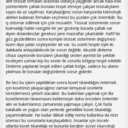
alet tesisat firmaları arasında oldukça yaygındır ancak hala eski
yöntemlerle çatlak boruları tespit etmeye çalışan tesisatçıların
sayısı da az sayılmaz. Karşılaştığınız sorun karşısında teknolojik
aletleri kullanan firmaları seçmeniz bu yüzden çok önemlidir. Bu
iş istismar edilmek için çok müsaittir. Tesisat sisteminde sorun
bulmadığı halde rastgele bir yer gösterip burada çatlak var
diyen dolandırıcılar gereksiz yere masraflar çıkartabilir. Hafif bir
göz gezdirdikten sonra komple tesisat sisteminin değişmesi
lazım diye yalan söyleyenler de var. Su sızıntı tespiti öyle iki
dakikada anlaşılabilecek bir sorun değildir. Akustik dinleme
cihazı sayesinde boruların çıkardığı sesleri ayrıntılı bir şekilde
inceleyen uzman kişi bu sesler ile sorunlu bölgeyi tespit edebilir.
Dinleme yapılarak tespit edilen çatlak bölge, sadece bu alanın
yıkılması ile boruları değiştirilerek sorun giderilir.
Bir kez bu işlem yapıldıktan sonra küvet tıkanıklığını önlemek
için küvetinizi yıkayacağınız zaman kimyasal ürünlerle
temizlemeniz yeterli olacaktır. Bu bakımları yapmak için illa
küvetlerinizin tıkanmasını beklemeyin daha önceden önlemler
alın ve bakımlarınızı zamanında yapmaya çalışın. Çok fazla
kalabalık ve yoğun olan yerlerde genellikle küvet tıkanıklığı
yaşanmaktadır. Ne kadar dikkat edilip temiz kullanılsa da ister
istemez bu sorunlarla karşılaşabiliriz. İnsanlar için önceki
yıllarda küvet tıkanıklığı ve bununla beraber
küvet tıkanıklığı