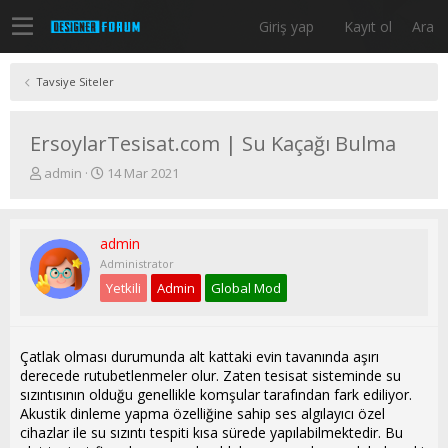
Giriş yap
Kayıt ol
Ara
Tavsiye Siteler
ErsoylarTesisat.com | Su Kaçağı Bulma
K
B
admin
14 Mar 2021
o
a
n
ş
u
l
admin
y
a
u
n
Administrator
b
g
Yetkili
Admin
Global Mod
a
ı
ş
ç
l
t
a
a
Çatlak olması durumunda alt kattaki evin tavanında aşırı
t
r
derecede rutubetlenmeler olur. Zaten tesisat sisteminde su
a
i
sızıntısının olduğu genellikle komşular tarafından fark ediliyor.
n
h
Akustik dinleme yapma özelliğine sahip ses algılayıcı özel
i
cihazlar ile su sızıntı tespiti kısa sürede yapılabilmektedir. Bu