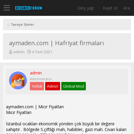
Giriş yap
Kayıt ol
Ara
Tavsiye Siteler
aymaden.com | Hafriyat firmaları
K
B
admin
4 Tem 2021
o
a
n
ş
u
l
admin
y
a
u
n
Administrator
b
g
Yetkili
Admin
Global Mod
a
ı
ş
ç
l
t
a
a
aymaden.com | Mıcır Fiyatları
t
r
Mıcır Fiyatları
a
i
n
h
İstanbul ocakları ekonomik yönden çok büyük bir değere
i
sahiptir . Bölgede S.çiftliği mah, habibler, gazi mah. Civarı kalan