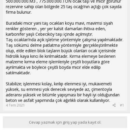
500.000.000.M3 , 775.000.000.TON ocak taşı ve mıcır görünür
rezervine sahip olan bölgede 25 taş ocağı’nın açtığı çok sayıda
firma bulunur.
Buradaki mıcır yani taş ocakları koyu mavi, mavimsi siyah
renkler gösteren , yer yer kalsit damarları ihitiva eden,
karbonifer yaşlı Cebeciköy taşı içinde açılmıştır.
Taş ocakları’nda açık işletme yöntemiyle çalışma yapılmaktadır.
Taş sökümü delme patlatma yöntemiyle gerçekleştirilmekte
olup, elde edilen blok taşların büyük olanları ocak içerisinde
hidrolik kaya kırıcı ile kırılmaktadır. Kırma elemeye beslenen
malzeme kırma eleme işlemleriyle çeşitli boyutlara göre
ayrılmakta ve böylece çeşitli boyda mıcır elde edilip
satılmaktadır.
Stabilize; işlenmesi kolay, kırılıp elenmesi iyi, mukavemeti
yüksek, su emmesi yok denecek seviyede az, çimentoyla
aderansı yüksek ve bitümle yapışması bir hayli iyi olduğundan
beton ve asfalt yapımında çok ağırlıklı olarak kullanılıyor.
4 Tem 2021
#1
Cevap yazmak için giriş yap yada kayıt ol.