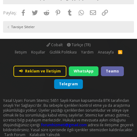
Facebook
Twitter
Reddit
Pinterest
Tumblr
WhatsApp
E-posta
Link
Paylaş:
Tavsiye Siteler
Cobalt
Türkçe (TR)
İletişim
Koşullar
Gizlilik Politikası
Yardım
Anasayfa
R
S
S
📢
Reklam ve İletişim
WhatsApp
Teams
Telegram
Yasal Uyarı: Forum Sitemiz; 5651 Sayılı Kanun kapsamında BTK tarafından
onaylı Yer Sağlayıcı'dır. Bu sebeple içerikleri kontrol etme ya da araştırma
yükümlülüğü yoktur. Üyeler yazdığı içeriklerden sorumludur ve siteye üye
olmak ile bu sorumluluğu kabul etmiş sayılırlar. Sitemiz kar amacı gütmez,
ücretsiz bilgi paylaşım merkezidir. Hukuka ve mevzuata aykırı olduğunu
düşündüğünüz içeriği
forumhizmeti@gmail.com
adresi ile iletişime geçerek
bildirebilirsiniz. Yasal süre içerisinde ilgili içerikler sitemizden kaldırılacaktır.
Tarih Forum
Kalabalık Yalnızlık