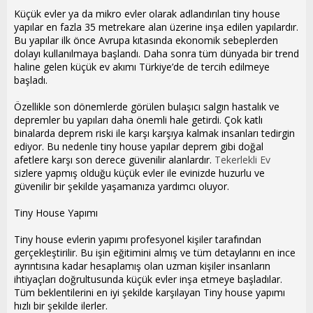
Küçük evler ya da mikro evler olarak adlandırılan tiny house
yapılar en fazla 35 metrekare alan üzerine inşa edilen yapılardır.
Bu yapılar ilk önce Avrupa kıtasında ekonomik sebeplerden
dolayı kullanılmaya başlandı. Daha sonra tüm dünyada bir trend
haline gelen küçük ev akımı Türkiye’de de tercih edilmeye
başladı.
Özellikle son dönemlerde görülen bulaşıcı salgın hastalık ve
depremler bu yapıları daha önemli hale getirdi. Çok katlı
binalarda deprem riski ile karşı karşıya kalmak insanları tedirgin
ediyor. Bu nedenle tiny house yapılar deprem gibi doğal
afetlere karşı son derece güvenilir alanlardır.
Tekerlekli Ev
sizlere yapmış olduğu küçük evler ile evinizde huzurlu ve
güvenilir bir şekilde yaşamanıza yardımcı oluyor.
Tiny House Yapımı
Tiny house evlerin yapımı profesyonel kişiler tarafından
gerçekleştirilir. Bu işin eğitimini almış ve tüm detaylarını en ince
ayrıntısına kadar hesaplamış olan uzman kişiler insanların
ihtiyaçları doğrultusunda küçük evler inşa etmeye başladılar.
Tüm beklentilerini en iyi şekilde karşılayan Tiny house yapımı
hızlı bir şekilde ilerler.