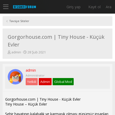
Giriş yap
Kayıt ol
Ara
Tavsiye Siteler
Gorgorhouse.com | Tiny House - Küçük
Evler
K
B
admin
28 Şub 2021
o
a
n
ş
u
l
admin
y
a
u
n
Administrator
b
g
Yetkili
Admin
Global Mod
a
ı
ş
ç
l
t
a
a
Gorgorhouse.com | Tiny House - Küçük Evler
t
r
Tiny House – Küçük Evler
a
i
n
h
Şehir hayatının kalabalık ve karmaşık olması günümüz insanları