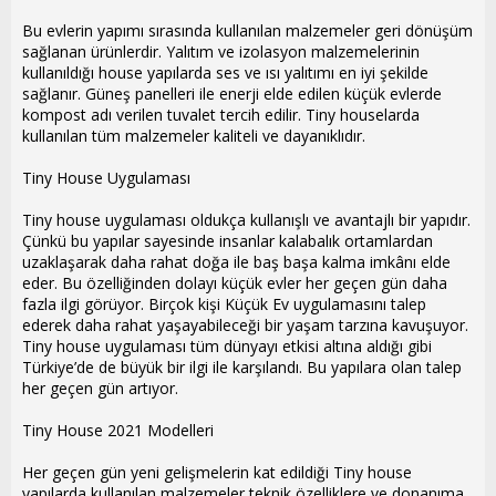
Bu evlerin yapımı sırasında kullanılan malzemeler geri dönüşüm
sağlanan ürünlerdir. Yalıtım ve izolasyon malzemelerinin
kullanıldığı house yapılarda ses ve ısı yalıtımı en iyi şekilde
sağlanır. Güneş panelleri ile enerji elde edilen küçük evlerde
kompost adı verilen tuvalet tercih edilir. Tiny houselarda
kullanılan tüm malzemeler kaliteli ve dayanıklıdır.
Tiny House Uygulaması
Tiny house uygulaması oldukça kullanışlı ve avantajlı bir yapıdır.
Çünkü bu yapılar sayesinde insanlar kalabalık ortamlardan
uzaklaşarak daha rahat doğa ile baş başa kalma imkânı elde
eder. Bu özelliğinden dolayı küçük evler her geçen gün daha
fazla ilgi görüyor. Birçok kişi Küçük Ev uygulamasını talep
ederek daha rahat yaşayabileceği bir yaşam tarzına kavuşuyor.
Tiny house uygulaması tüm dünyayı etkisi altına aldığı gibi
Türkiye’de de büyük bir ilgi ile karşılandı. Bu yapılara olan talep
her geçen gün artıyor.
Tiny House 2021 Modelleri
Her geçen gün yeni gelişmelerin kat edildiği Tiny house
yapılarda kullanılan malzemeler teknik özelliklere ve donanıma