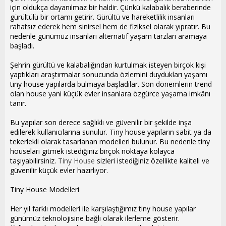
i
için oldukça dayanılmaz bir haldir. Çünkü kalabalık beraberinde
gürültülü bir ortamı getirir. Gürültü ve hareketlilik insanları
rahatsız ederek hem sinirsel hem de fiziksel olarak yıpratır. Bu
nedenle günümüz insanları alternatif yaşam tarzları aramaya
başladı.
Şehrin gürültü ve kalabalığından kurtulmak isteyen birçok kişi
yaptıkları araştırmalar sonucunda özlemini duydukları yaşamı
tiny house yapılarda bulmaya başladılar. Son dönemlerin trend
olan house yani küçük evler insanlara özgürce yaşama imkânı
tanır.
Bu yapılar son derece sağlıklı ve güvenilir bir şekilde inşa
edilerek kullanıcılarına sunulur. Tiny house yapıların sabit ya da
tekerlekli olarak tasarlanan modelleri bulunur. Bu nedenle tiny
houseları gitmek istediğiniz birçok noktaya kolayca
taşıyabilirsiniz.
Tiny House
sizleri istediğiniz özellikte kaliteli ve
güvenilir küçük evler hazırlıyor.
Tiny House Modelleri
Her yıl farklı modelleri ile karşılaştığımız tiny house yapılar
günümüz teknolojisine bağlı olarak ilerleme gösterir.