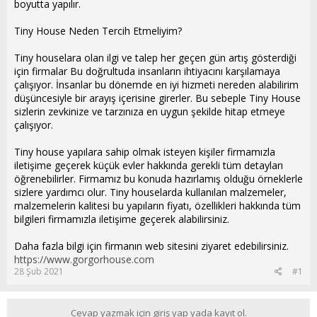
boyutta yapılır.
Tiny House Neden Tercih Etmeliyim?
Tiny houselara olan ilgi ve talep her geçen gün artış gösterdiği
için firmalar Bu doğrultuda insanların ihtiyacını karşılamaya
çalışıyor. İnsanlar bu dönemde en iyi hizmeti nereden alabilirim
düşüncesiyle bir arayış içerisine girerler. Bu sebeple Tiny House
sizlerin zevkinize ve tarzınıza en uygun şekilde hitap etmeye
çalışıyor.
Tiny house yapılara sahip olmak isteyen kişiler firmamızla
iletişime geçerek küçük evler hakkında gerekli tüm detayları
öğrenebilirler. Firmamız bu konuda hazırlamış olduğu örneklerle
sizlere yardımcı olur. Tiny houselarda kullanılan malzemeler,
malzemelerin kalitesi bu yapıların fiyatı, özellikleri hakkında tüm
bilgileri firmamızla iletişime geçerek alabilirsiniz.
Daha fazla bilgi için firmanın web sitesini ziyaret edebilirsiniz.
https://www.gorgorhouse.com
28 Şub 2021
#1
Cevap yazmak için giriş yap yada kayıt ol.