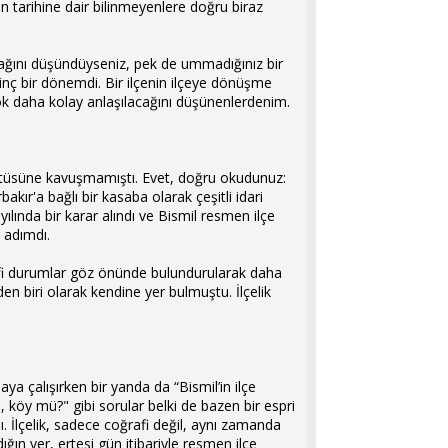
in tarihine dair bilinmeyenlere doğru biraz
cağını düşündüyseniz, pek de ummadığınız bir
ginç bir dönemdi. Bir ilçenin ilçeye dönüşme
ok daha kolay anlaşılacağını düşünenlerdenim.
 statüsüne kavuşmamıştı. Evet, doğru okudunuz:
kır'a bağlı bir kasaba olarak çeşitli idari
yılında bir karar alındı ve Bismil resmen ilçe
r adımdı.
rafi durumlar göz önünde bulundurularak daha
n biri olarak kendine yer bulmuştu. İlçelik
a çalışırken bir yanda da “Bismil’in ilçe
, köy mü?" gibi sorular belki de bazen bir espri
ı. İlçelik, sadece coğrafi değil, aynı zamanda
ğın yer, ertesi gün itibariyle resmen ilçe