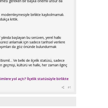
dilmesi gereken bir başka önemli unsur da
enin modernleşmesiyle birlikte kaybolmamalı.
dukça kritik.
57 yılında başlayan bu serüven, yerel halkı
reci anlamak için sadece tarihsel verilere
klaşımları da göz önünde bulundurmak
 Bismil… Ve belki de ilçelik statüsü, sadece
in geçmişi, kültürü ve halkı, her zaman ilginç
mlere yol açtı? İlçelik statüsüyle birlikte
#1