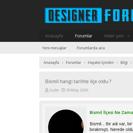
Anasayfa
Forumlar
Neler yeni
Yeni mesajlar
Forumlarda ara
Anasayfa
Forumlar
Hayatın İçinden
Bilgi
Bismil hangi tarihte ilçe oldu ?
K
B
Sude
30 May 2026
o
a
n
ş
u
l
y
a
Bismil İlçesi Ne Zam
u
n
b
g
Bismil… Bir adı var, bir
a
ı
bırakmıştı. Nerede ol
ş
ç