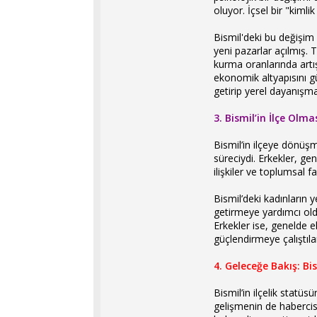
oluyor. İçsel bir "kimlik
Bismil'deki bu değişim 
yeni pazarlar açılmış. 
kurma oranlarında artı
ekonomik altyapısını gü
getirip yerel dayanışma
3. Bismil’in İlçe Olm
Bismil’in ilçeye dönüşm
süreciydi. Erkekler, g
ilişkiler ve toplumsal f
Bismil’deki kadınların 
getirmeye yardımcı oldu
Erkekler ise, genelde e
güçlendirmeye çalıştıla
4. Geleceğe Bakış: Bis
Bismil’in ilçelik stat
gelişmenin de habercis