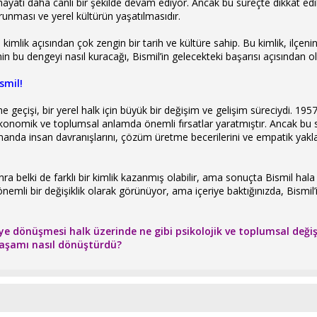
t hayatı daha canlı bir şekilde devam ediyor. Ancak bu süreçte dikkat e
runması ve yerel kültürün yaşatılmasıdır.
el kimlik açısından çok zengin bir tarih ve kültüre sahip. Bu kimlik, ilç
in bu dengeyi nasıl kuracağı, Bismil’in gelecekteki başarısı açısından ol
smil!
üne geçişi, bir yerel halk için büyük bir değişim ve gelişim süreciydi. 19
onomik ve toplumsal anlamda önemli fırsatlar yaratmıştır. Ancak bu sü
manda insan davranışlarını, çözüm üretme becerilerini ve empatik ya
nra belki de farklı bir kimlik kazanmış olabilir, ama sonuçta Bismil hala
önemli bir değişiklik olarak görünüyor, ama içeriye baktığınızda, Bismil’
çeye dönüşmesi halk üzerinde ne gibi psikolojik ve toplumsal değişi
yaşamı nasıl dönüştürdü?