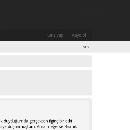
Giriş yap
Kayıt ol
Ara
 ilk duyduğumda gerçekten ilginç bir etki
!" diye düşünmüştüm. Ama meğerse Bismil,