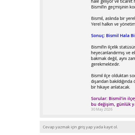
hale geliyor ve ticare
Bismil’in geçmişinin ko
Bismil, aslında bir yer
Yerel halkın ve yönetim
Sonuç: Bismil Hala Bi
Bismil’in ilçelik statüs
heyecanlandırmış ve ek
bakmak değil, aynı za
gerekmektedir.
Bismil ilçe olduktan so
dışarıdan bakıldığında 
bir hikaye anlatacak.
Sorular: Bismil’in il
bu değişim, günlük 
30 May 2026
Cevap yazmak için giriş yap yada kayıt ol.