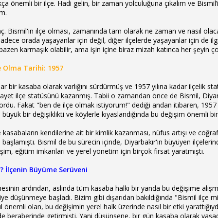
kça önemli bir ilçe. Hadi gelin, bir zaman yolculuğuna çıkalım ve Bismil’
ım.
inç. Bismil'in ilçe olması, zamanında tam olarak ne zaman ve nasıl ola
adece orada yaşayanlar için değil, diğer ilçelerde yaşayanlar için de il
azen karmaşık olabilir, ama işin içine biraz mizah katınca her şeyin ç
lçe Olma Tarihi: 1957
llar bir kasaba olarak varlığını sürdürmüş ve 1957 yılına kadar ilçelik
hayet ilçe statüsünü kazanmış. Tabii o zamandan önce de Bismil, Diyarba
iyordu. Fakat "ben de ilçe olmak istiyorum!" dediği andan itibaren, 1957 
n büyük bir değişiklikti ve köylerle kıyaslandığında bu değişim önemli bi
 kasabaların kendilerine ait bir kimlik kazanması, nüfus artışı ve coğ
lamıştı. Bismil de bu sürecin içinde, Diyarbakır'ın büyüyen ilçelerinde
im, eğitim imkanları ve yerel yönetim için birçok fırsat yaratmıştı.
Mi? İlçenin Büyüme Serüveni
esinin ardından, aslında tüm kasaba halkı bir yanda bu değişime alışmay
diye düşünmeye başladı. Bizim gibi dışarıdan bakıldığında "Bismil ilçe mi
l önemli olan, bu değişimin yerel halk üzerinde nasıl bir etki yarattığıyd
 de beraberinde getirmişti. Yani düşünsene, bir gün kasaba olarak yaşadı