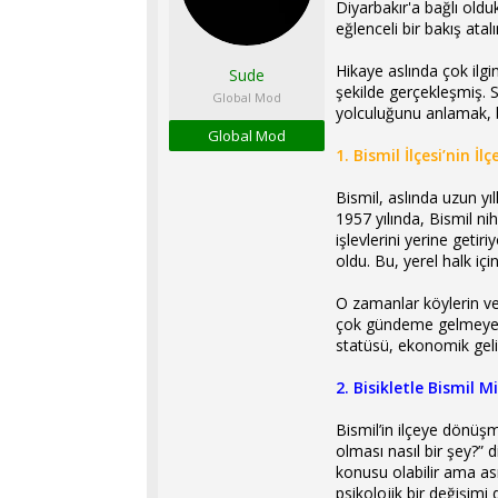
Diyarbakır'a bağlı oldu
l
t
eğlenceli bir bakış atal
a
a
t
r
Hikaye aslında çok ilg
Sude
a
i
şekilde gerçekleşmiş. S
n
h
Global Mod
yolculuğunu anlamak, b
i
Global Mod
1. Bismil İlçesi’nin İ
Bismil, aslında uzun yı
1957 yılında, Bismil ni
işlevlerini yerine getir
oldu. Bu, yerel halk içi
O zamanlar köylerin ve
çok gündeme gelmeye baş
statüsü, ekonomik geliş
2. Bisikletle Bismil 
Bismil’in ilçeye dönüşm
olması nasıl bir şey?” 
konusu olabilir ama ası
psikolojik bir değişimi