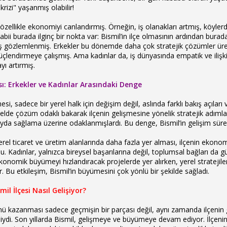
 krizi" yaşanmış olabilir!
özellikle ekonomiyi canlandırmış. Örneğin, iş olanakları artmış, köyle
Tabii burada ilginç bir nokta var: Bismil’in ilçe olmasının ardından burad
ş gözlemlenmiş. Erkekler bu dönemde daha çok stratejik çözümler üretm
çlendirmeye çalışmış. Ama kadınlar da, iş dünyasında empatik ve ilişki o
yı artırmış.
ası: Erkekler ve Kadınlar Arasındaki Denge
esi, sadece bir yerel halk için değişim değil, aslında farklı bakış açıl
enelde çözüm odaklı bakarak ilçenin gelişmesine yönelik stratejik adı
ayda sağlama üzerine odaklanmışlardı. Bu denge, Bismil’in gelişim sürecin
yerel ticaret ve üretim alanlarında daha fazla yer alması, ilçenin ekono
. Kadınlar, yalnızca bireysel başarılarına değil, toplumsal bağları da güç
konomik büyümeyi hızlandıracak projelerde yer alırken, yerel stratejiler g
r. Bu etkileşim, Bismil’in büyümesini çok yönlü bir şekilde sağladı.
mil İlçesi Nasıl Gelişiyor?
üsünü kazanması sadece geçmişin bir parçası değil, aynı zamanda ilçeni
iydi. Son yıllarda Bismil, gelişmeye ve büyümeye devam ediyor. İlçenin