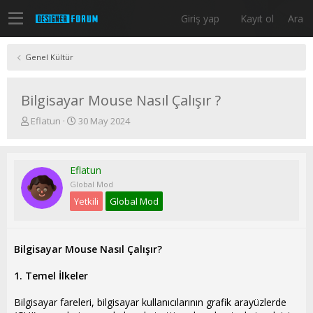
Giriş yap
Kayıt ol
Ara
Genel Kültür
Bilgisayar Mouse Nasıl Çalışır ?
K
B
Eflatun
30 May 2024
o
a
n
ş
u
l
Eflatun
y
a
u
n
Global Mod
b
g
Yetkili
Global Mod
a
ı
ş
ç
l
t
a
a
Bilgisayar Mouse Nasıl Çalışır?
t
r
a
i
1. Temel İlkeler
n
h
i
Bilgisayar fareleri, bilgisayar kullanıcılarının grafik arayüzlerde