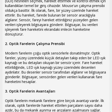
(GUI) nesneleri seçmek, hareket ettirmek ve kontrol etmek için
kullandıkları temel bir giriş cihazıdır. Mouse'un çalışma prensibi
oldukça basittir. İlk olarak, fare, bir yüzey üzerinde hareket
ettirilir. Bu hareket, farede bulunan bir sensör aracılığıyla
algılanır. Sensör, fareyi hareket ettirdiğiniz yüzeyden gelen
verileri işleyerek bilgisayara gönderir. Bilgisayar, bu verileri
işleyerek fare hareketini ekrandaki imlecin hareketine
dönüştürür.
2. Optik Farelerin Çalışma Prensibi
Modern farelerin çoğu optik sensörlerle donatılmıştır. Optik
fareler, yüzey üzerindeki küçük detayları takip eden bir LED ışık
kaynağı ve bu detayları okuyan bir sensör içerir. Fare hareket
ettirildiğinde, LED ışık kaynağı yüzey üzerindeki desenleri
aydınlatır. Bu desenler sensör tarafından algılanır ve bilgisayara
gönderilir. Bilgisayar, sensörden gelen verileri kullanarak fare
hareketini hesaplar.
3. Optik Farelerin Avantajları
Optik farelerin mekanik farelere göre birçok avantajı vardır. İlk
olarak, optik farelerde hareket ettirilen parçaların sayısı daha
azdır, bu da mekanik aşınma ve arızaların azalmasını sağlar.