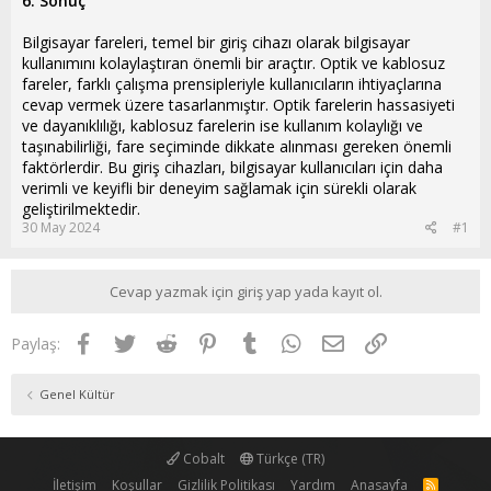
6. Sonuç
Bilgisayar fareleri, temel bir giriş cihazı olarak bilgisayar
kullanımını kolaylaştıran önemli bir araçtır. Optik ve kablosuz
fareler, farklı çalışma prensipleriyle kullanıcıların ihtiyaçlarına
cevap vermek üzere tasarlanmıştır. Optik farelerin hassasiyeti
ve dayanıklılığı, kablosuz farelerin ise kullanım kolaylığı ve
taşınabilirliği, fare seçiminde dikkate alınması gereken önemli
faktörlerdir. Bu giriş cihazları, bilgisayar kullanıcıları için daha
verimli ve keyifli bir deneyim sağlamak için sürekli olarak
geliştirilmektedir.
30 May 2024
#1
Cevap yazmak için giriş yap yada kayıt ol.
Facebook
Twitter
Reddit
Pinterest
Tumblr
WhatsApp
E-posta
Link
Paylaş:
Genel Kültür
Cobalt
Türkçe (TR)
İletişim
Koşullar
Gizlilik Politikası
Yardım
Anasayfa
R