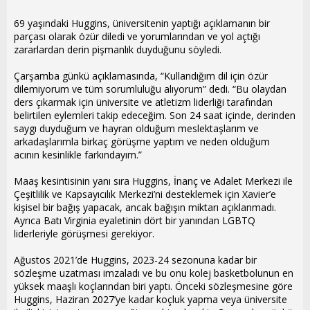
69 yaşındaki Huggins, üniversitenin yaptığı açıklamanın bir
parçası olarak özür diledi ve yorumlarından ve yol açtığı
zararlardan derin pişmanlık duyduğunu söyledi.
Çarşamba günkü açıklamasında, “Kullandığım dil için özür
dilemiyorum ve tüm sorumluluğu alıyorum” dedi. “Bu olaydan
ders çıkarmak için üniversite ve atletizm liderliği tarafından
belirtilen eylemleri takip edeceğim. Son 24 saat içinde, derinden
saygı duyduğum ve hayran olduğum meslektaşlarım ve
arkadaşlarımla birkaç görüşme yaptım ve neden olduğum
acının kesinlikle farkındayım.”
Maaş kesintisinin yanı sıra Huggins, İnanç ve Adalet Merkezi ile
Çeşitlilik ve Kapsayıcılık Merkezi’ni desteklemek için Xavier’e
kişisel bir bağış yapacak, ancak bağışın miktarı açıklanmadı.
Ayrıca Batı Virginia eyaletinin dört bir yanından LGBTQ
liderleriyle görüşmesi gerekiyor.
Ağustos 2021’de Huggins, 2023-24 sezonuna kadar bir
sözleşme uzatması imzaladı ve bu onu kolej basketbolunun en
yüksek maaşlı koçlarından biri yaptı. Önceki sözleşmesine göre
Huggins, Haziran 2027’ye kadar koçluk yapma veya üniversite