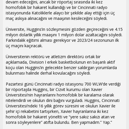
devam edeceğini, ancak bir röportaj sırasında iki kez
n
h
homofobik bir hakaret kullandığı ve bir Cincinnati radyo
i
istasyonunda Katoliklerle alaycı bir şekilde alay ettiği için üç
maç askıya alınacağını ve maaşının kesileceğini söyledi.
Üniversite, Huggins’in sözleşmesini gözden geçireceğini ve 4.15
milyon dolarlık yıllık maaşını 1 milyon dolar azaltacağını söyledi.
Farkındalık eğitimi alması gerekiyor ve 2023/24 sezonunun ilk
üç maçını kaçıracak.
Üniversitenin rektörü ve atletizm direktörü ortak bir
açıklamada, Division I erkek basketbolunun en başarılı aktif
koçu olan Huggins’in gelecekte benzer saldırgan yorumlarda
bulunması halinde derhal kovulacağını söyledi.
Pazartesi günü Cincinnati radyo istasyonu 700 WLW’de verdiği
bir röportajda Huggins, bir Cizvit kurumu olan Xavier
Üniversitesi’nin hayranlarını homofobik bir karalama olarak
nitelendirdi ve okulun dini bağını vurguladı. Huggins, Cincinnati
Üniversitesi’ndeki 16 yıllık görev süresini ve okulun Xavier ile
şehir içi rekabetini tartışırken, Xavier hayranlarına iki kez
homofobik bir hakaret yöneltti ve “yere sakız sakızı atan ve
sonra söyleyenlere” atıfta bulundu. Ben yapmadım.” Yap.”