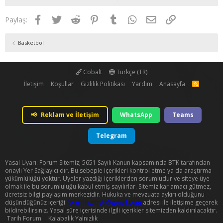
Facebook
Twitter
Reddit
Pinterest
Tumblr
WhatsApp
E-posta
Link
Paylaş:
Basketbol
Cobalt
Türkçe (TR)
İletişim
Koşullar
Gizlilik Politikası
Yardım
Anasayfa
R
S
S
📢
Reklam ve İletişim
WhatsApp
Teams
Telegram
Yasal Uyarı: Forum Sitemiz; 5651 Sayılı Kanun kapsamında BTK tarafından
onaylı Yer Sağlayıcı'dır. Bu sebeple içerikleri kontrol etme ya da araştırma
yükümlülüğü yoktur. Üyeler yazdığı içeriklerden sorumludur ve siteye üye
olmak ile bu sorumluluğu kabul etmiş sayılırlar. Sitemiz kar amacı gütmez,
ücretsiz bilgi paylaşım merkezidir. Hukuka ve mevzuata aykırı olduğunu
düşündüğünüz içeriği
forumhizmeti@gmail.com
adresi ile iletişime geçerek
bildirebilirsiniz. Yasal süre içerisinde ilgili içerikler sitemizden kaldırılacaktır.
Tarih Forum
Kalabalık Yalnızlık