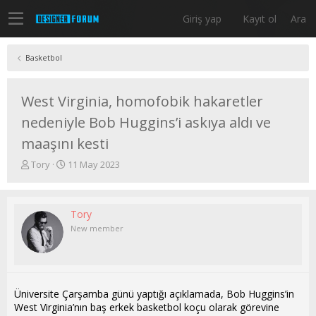
Giriş yap
Kayıt ol
Ara
Basketbol
West Virginia, homofobik hakaretler
nedeniyle Bob Huggins’i askıya aldı ve
maaşını kesti
K
B
Tory
11 May 2023
o
a
n
ş
u
l
Tory
y
a
u
n
New member
b
g
a
ı
ş
ç
l
t
a
a
Üniversite Çarşamba günü yaptığı açıklamada, Bob Huggins’in
t
r
West Virginia’nın baş erkek basketbol koçu olarak görevine
a
i