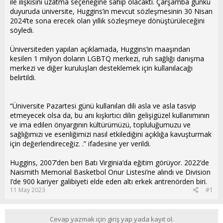
ile ilişkisini uzatma seçeneğine sahip olacaktı. Çarşamba günkü
duyuruda üniversite, Huggins’in mevcut sözleşmesinin 30 Nisan
2024’te sona erecek olan yıllık sözleşmeye dönüştürüleceğini
söyledi.
Üniversiteden yapılan açıklamada, Huggins’in maaşından
kesilen 1 milyon doların LGBTQ merkezi, ruh sağlığı danışma
merkezi ve diğer kuruluşları desteklemek için kullanılacağı
belirtildi.
“Üniversite Pazartesi günü kullanılan dili asla ve asla tasvip
etmeyecek olsa da, bu anı kışkırtıcı dilin gelişigüzel kullanımının
ve ima edilen önyargının kültürümüzü, topluluğumuzu ve
sağlığımızı ve esenliğimizi nasıl etkilediğini açıklığa kavuşturmak
için değerlendireceğiz. .” ifadesine yer verildi.
Huggins, 2007’den beri Batı Virginia’da eğitim görüyor. 2022’de
Naismith Memorial Basketbol Onur Listesi’ne alındı ve Division
I’de 900 kariyer galibiyeti elde eden altı erkek antrenörden biri.
11 May 2023
#1
Cevap yazmak için giriş yap yada kayıt ol.