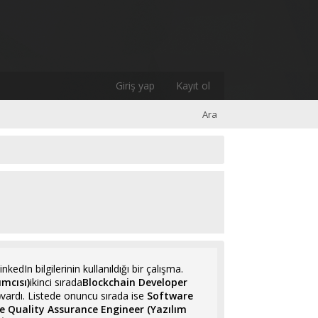
Giriş yap
Kayıt ol
Ara
edIn bilgilerinin kullanıldığı bir çalışma.
mcısı)
ikinci sırada
Blockchain Developer
)
vardı. Listede onuncu sırada ise
Software
 Quality Assurance Engineer (Yazılım