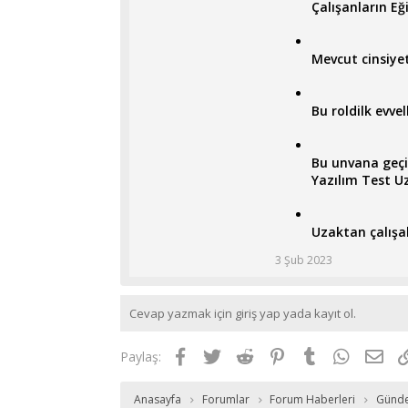
Çalışanların Eğ
Mevcut cinsiye
Bu roldilk evve
Bu unvana geçi
Yazılım Test 
Uzaktan çalışa
3 Şub 2023
Cevap yazmak için giriş yap yada kayıt ol.
Facebook
Twitter
Reddit
Pinterest
Tumblr
WhatsAp
E-p
Paylaş:
Anasayfa
Forumlar
Forum Haberleri
Günd