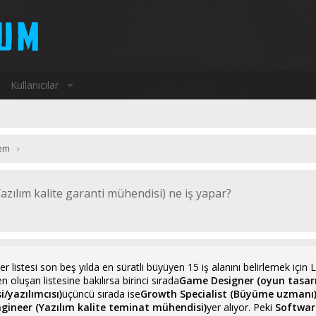
Kullanıcılar
em
zılım kalite garanti mühendisi) ne iş yapar?
listesi son beş yılda en süratli büyüyen 15 iş alanını belirlemek için Link
 oluşan listesine bakılırsa birinci sırada
Game Designer (oyun tasarı
si/yazılımcısı)
üçüncü sırada ise
Growth Specialist (Büyüme uzmanı
gineer (Yazılım kalite teminat mühendisi)
yer alıyor. Peki
Software