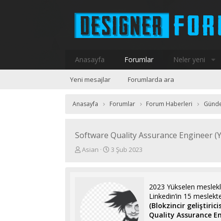
Anasayfa
Forumlar
Neler yeni
Yeni mesajlar
Forumlarda ara
Anasayfa
Forumlar
Forum Haberleri
Günd
Software Quality Assurance Engineer (Ya
K
B
Asian
3 Şub 2023
o
a
n
ş
u
l
y
a
2023 Yükselen meslekler 
u
n
Linkedin’in 15 meslekten
b
g
(Blokzincir geliştirici
a
ı
Quality Assurance En
ş
ç