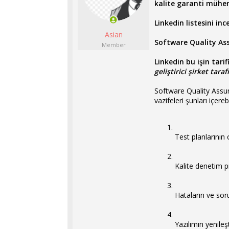
kalite garanti mühen
l
t
a
a
Linkedin listesini in
t
r
Asian
a
i
Software Quality Ass
n
h
Member
i
Linkedin bu işin tari
geliştirici şirket tar
Software Quality Assura
vazifeleri şunları içerebi
Test planlarının 
Kalite denetim p
Hataların ve sor
Yazılımın yenileş