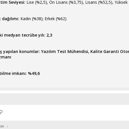
itim Seviyesi:
Lise (%2,5), Ön Lisans (%3,75), Lisans (%52,5), Yüksek
t dağılımı:
Kadın (%38); Erkek (%62)
lki medyan tecrübe yılı: 2,3
ş yapılan konumlar: Yazılım Test Mühendisi, Kalite Garanti Ot
Uzmanı
bilme imkanı: %49,6
p
osta
Link
em