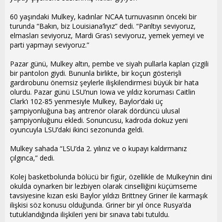
i
60 yaşındaki Mulkey, kadınlar NCAA turnuvasının önceki bir
turunda “Bakın, biz Louisiana’lıyız” dedi. “Parıltıyı seviyoruz,
elmasları seviyoruz, Mardi Gras’ı seviyoruz, yemek yemeyi ve
parti yapmayı seviyoruz.”
Pazar günü, Mulkey altın, pembe ve siyah pullarla kaplan çizgili
bir pantolon giydi. Bununla birlikte, bir koçun gösterişli
gardırobunu önemsiz şeylerle ilişkilendirmesi büyük bir hata
olurdu. Pazar günü LSU’nun Iowa ve yıldız koruması Caitlin
Clark’ı 102-85 yenmesiyle Mulkey, Baylor’daki üç
şampiyonluğuna baş antrenör olarak dördüncü ulusal
şampiyonluğunu ekledi. Sonuncusu, kadroda dokuz yeni
oyuncuyla LSU’daki ikinci sezonunda geldi.
Mulkey sahada “LSU’da 2. yılınız ve o kupayı kaldırmanız
çılgınca,” dedi.
Kolej basketbolunda bölücü bir figür, özellikle de Mulkey’nin dini
okulda oynarken bir lezbiyen olarak cinselliğini küçümseme
tavsiyesine kızan eski Baylor yıldızı Brittney Griner ile karmaşık
ilişkisi söz konusu olduğunda. Griner bir yıl önce Rusya’da
tutuklandığında ilişkileri yeni bir sınava tabi tutuldu.