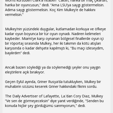
Morris kürsüden Clark’a hitaben “Caitlin, harika bir maç çıkardın,
harika bir oyuncusun,” dedi. “Ama LSU’ya saygı göstermelisin.
Adıma saygı göstermelisin. Koç Kim Mulkey’e de hakkını
vermelisin.”
Mulkey’nin yüzündeki duygular, kutlamadan korkuya ve öfkeye
kadar oyun boyunca bir tür oyun oynadı. Nadiren kelimeleri
kaybeder. Miami’ye karşı oynanan bölgesel finallerde oyun içi
bir röportaj sırasında Mulkey, her iki takımın da kötü atışları
karşısında o kadar dehşete kapılmıştı ki, “Bu maçı izleseydim,
bayılırdım” dedi.
Ancak bazen söylediği ya da söylemediği şeyler onu yaygın
eleştirilere açık bırakıyor.
Geçen Eylül ayında, Griner Rusya’da tutukluyken, Mulkey bir
muhabirin sözünü keserek Griner hakkındaki fikrini sordu.
The Daily Advertiser of Lafayette, La.’dan Cory Diaz, Mulkey
“Ve sen de görmeyeceksin” diye yanıt verdiğinde, “Senden bu
konuda hiçbir şey gördüğümü sanmıyorum,” dedi.