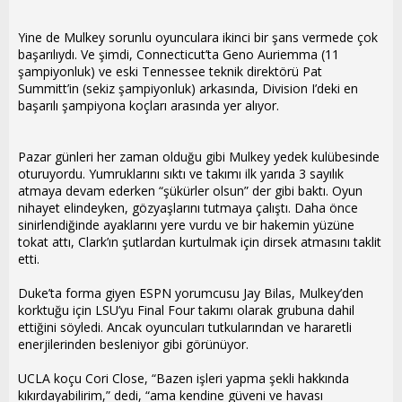
Yine de Mulkey sorunlu oyunculara ikinci bir şans vermede çok
başarılıydı. Ve şimdi, Connecticut’ta Geno Auriemma (11
şampiyonluk) ve eski Tennessee teknik direktörü Pat
Summitt’in (sekiz şampiyonluk) arkasında, Division I’deki en
başarılı şampiyona koçları arasında yer alıyor.
Pazar günleri her zaman olduğu gibi Mulkey yedek kulübesinde
oturuyordu. Yumruklarını sıktı ve takımı ilk yarıda 3 sayılık
atmaya devam ederken “şükürler olsun” der gibi baktı. Oyun
nihayet elindeyken, gözyaşlarını tutmaya çalıştı. Daha önce
sinirlendiğinde ayaklarını yere vurdu ve bir hakemin yüzüne
tokat attı, Clark’ın şutlardan kurtulmak için dirsek atmasını taklit
etti.
Duke’ta forma giyen ESPN yorumcusu Jay Bilas, Mulkey’den
korktuğu için LSU’yu Final Four takımı olarak grubuna dahil
ettiğini söyledi. Ancak oyuncuları tutkularından ve hararetli
enerjilerinden besleniyor gibi görünüyor.
UCLA koçu Cori Close, “Bazen işleri yapma şekli hakkında
kıkırdayabilirim,” dedi, “ama kendine güveni ve havası