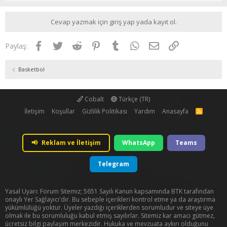
Cevap yazmak için giriş yap yada kayıt ol.
Facebook
Twitter
Reddit
Pinterest
Tumblr
WhatsApp
E-posta
Link
Paylaş:
Basketbol
Cobalt
Türkçe (TR)
İletişim
Koşullar
Gizlilik Politikası
Yardım
Anasayfa
R
S
S
📢
Reklam ve İletişim
WhatsApp
Teams
Telegram
Yasal Uyarı: Forum Sitemiz; 5651 Sayılı Kanun kapsamında BTK tarafından
onaylı Yer Sağlayıcı'dır. Bu sebeple içerikleri kontrol etme ya da araştırma
yükümlülüğü yoktur. Üyeler yazdığı içeriklerden sorumludur ve siteye üye
olmak ile bu sorumluluğu kabul etmiş sayılırlar. Sitemiz kar amacı gütmez,
ücretsiz bilgi paylaşım merkezidir. Hukuka ve mevzuata aykırı olduğunu