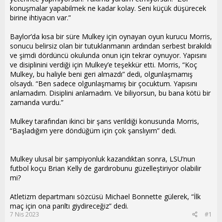
konuşmalar yapabilmek ne kadar kolay. Seni küçük düşürecek
birine ihtiyacın var.”
Baylor’da kısa bir süre Mulkey için oynayan oyun kurucu Morris,
sonucu belirsiz olan bir tutuklanmanın ardından serbest bırakıldı
ve şimdi dördüncü okulunda onun için tekrar oynuyor. Yapısını
ve disiplinini verdiği için Mulkey’e teşekkür etti. Morris, “Koç
Mulkey, bu haliyle beni geri almazdı” dedi, olgunlaşmamış
olsaydı. “Ben sadece olgunlaşmamış bir çocuktum. Yapısını
anlamadım. Disiplini anlamadım. Ve biliyorsun, bu bana kötü bir
zamanda vurdu.”
Mulkey tarafından ikinci bir şans verildiği konusunda Morris,
“Başladığım yere döndüğüm için çok şanslıyım” dedi.
Mulkey ulusal bir şampiyonluk kazandıktan sonra, LSU’nun
futbol koçu Brian Kelly de gardırobunu güzelleştiriyor olabilir
mi?
Atletizm departmanı sözcüsü Michael Bonnette gülerek, “İlk
maç için ona parıltı giydireceğiz” dedi.
7 Nis 2023
#1