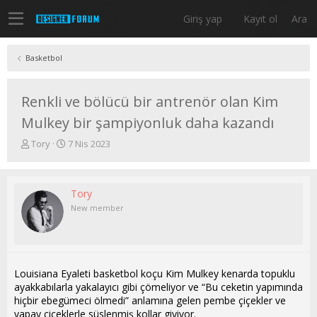
Giriş yap
Kayıt ol
Ara
Basketbol
Renkli ve bölücü bir antrenör olan Kim
Mulkey bir şampiyonluk daha kazandı
K
B
Tory
7 Nis 2023
o
a
n
ş
u
l
Tory
y
a
u
n
New member
b
g
a
ı
ş
ç
l
t
a
a
Louisiana Eyaleti basketbol koçu Kim Mulkey kenarda topuklu
t
r
ayakkabılarla yakalayıcı gibi çömeliyor ve “Bu ceketin yapımında
a
i
hiçbir ebegümeci ölmedi” anlamına gelen pembe çiçekler ve
n
h
yapay çiçeklerle süslenmiş kollar giyiyor.