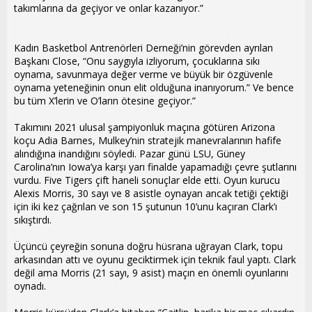
takımlarına da geçiyor ve onlar kazanıyor.”
Kadın Basketbol Antrenörleri Derneği’nin görevden ayrılan
Başkanı Close, “Onu saygıyla izliyorum, çocuklarına sıkı
oynama, savunmaya değer verme ve büyük bir özgüvenle
oynama yeteneğinin onun elit olduğuna inanıyorum.” Ve bence
bu tüm X’lerin ve O’ların ötesine geçiyor.”
Takımını 2021 ulusal şampiyonluk maçına götüren Arizona
koçu Adia Barnes, Mulkey’nin stratejik manevralarının hafife
alındığına inandığını söyledi. Pazar günü LSU, Güney
Carolina’nın Iowa’ya karşı yarı finalde yapamadığı çevre şutlarını
vurdu. Five Tigers çift haneli sonuçlar elde etti. Oyun kurucu
Alexis Morris, 30 sayı ve 8 asistle oynayan ancak tetiği çektiği
için iki kez çağrılan ve son 15 şutunun 10’unu kaçıran Clark’ı
sıkıştırdı.
Üçüncü çeyreğin sonuna doğru hüsrana uğrayan Clark, topu
arkasından attı ve oyunu geciktirmek için teknik faul yaptı. Clark
değil ama Morris (21 sayı, 9 asist) maçın en önemli oyunlarını
oynadı.