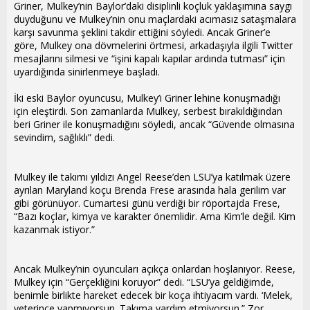
Griner, Mulkey’nin Baylor’daki disiplinli koçluk yaklaşımına saygı
duyduğunu ve Mulkey’nin onu maçlardaki acımasız sataşmalara
karşı savunma şeklini takdir ettiğini söyledi. Ancak Griner’e
göre, Mulkey ona dövmelerini örtmesi, arkadaşıyla ilgili Twitter
mesajlarını silmesi ve “işini kapalı kapılar ardında tutması” için
uyardığında sinirlenmeye başladı.
İki eski Baylor oyuncusu, Mulkey’i Griner lehine konuşmadığı
için eleştirdi. Son zamanlarda Mulkey, serbest bırakıldığından
beri Griner ile konuşmadığını söyledi, ancak “Güvende olmasına
sevindim, sağlıklı” dedi.
Mulkey ile takımı yıldızı Angel Reese’den LSU’ya katılmak üzere
ayrılan Maryland koçu Brenda Frese arasında hala gerilim var
gibi görünüyor. Cumartesi günü verdiği bir röportajda Frese,
“Bazı koçlar, kimya ve karakter önemlidir. Ama Kim’le değil. Kim
kazanmak istiyor.”
Ancak Mulkey’nin oyuncuları açıkça onlardan hoşlanıyor. Reese,
Mulkey için “Gerçekliğini koruyor” dedi. “LSU’ya geldiğimde,
benimle birlikte hareket edecek bir koça ihtiyacım vardı. ‘Melek,
yeterince yapmıyorsun. Takıma yardım etmiyorsun.” Zor