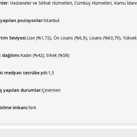
mler:
Hastaneler ve Sıhhat Hizmetleri, Cümbüş Hizmetleri, Kamu İdare
 yapılan pozisyonlar:
İstanbul
itim Seviyesi:
Lise (%1,72), Ön Lisans (%6,9), Lisans (%63,79), Yükse
 dağılımı:
Kadın (%42); Erkek (%58)
lki medyan tecrübe yılı:
1,5
ş yapılan durumlar:
Çevirmen
bilme imkanı:
N/A