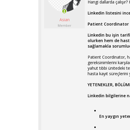
Hangi dallarda çalışır?
l
t
a
a
Linkedin listesini in
t
r
Asian
a
i
Patient Coordinator
n
h
Member
i
Linkedin bu işin tari
olurken hem de hasta
sağlamakla sorumlu
Patient Coordinator, ha
gereksinimlerini karşı
yahut tıbbi ünitedeki 
hasta kayıt süreçlerini
YETENEKLER, BÖLÜML
Linkedin bilgilerine na
En yaygın yeten