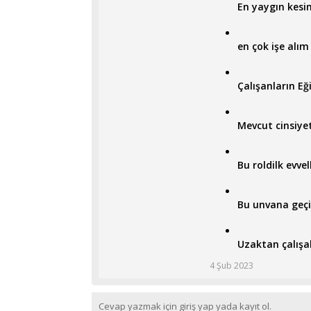
En yaygın kesi
en çok işe alım
Çalışanların Eğ
Mevcut cinsiyet
Bu roldilk evve
Bu unvana geçi
Uzaktan çalışa
4 Şub 2023
Cevap yazmak için giriş yap yada kayıt ol.