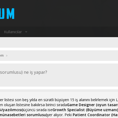
Kullanıcılar
em
 sorumlusu) ne iş yapar?
listesi son beş yılda en süratli büyüyen 15 iş alanını belirlemek için Link
 oluşan listesine bakılırsa birinci sırada
Game Designer (oyun tasarı
si/yazılımcısı)
üçüncü sırada ise
Growth Specialist (Büyüme uzmanı
münasebetleri sorumlusu)
yer alıyor. Peki
Patient Coordinator (Has