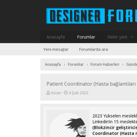
Anasayfa
Forumlar
Neler yeni
Yeni mesajlar
Forumlarda ara
Anasayfa
Forumlar
Forum Haberleri
Günd
Patient Coordinator (Hasta bağlantıları
K
B
Asian
4 Şub 2023
o
a
n
ş
u
l
y
a
2023 Yükselen meslekler 
u
n
Linkedin’in 15 meslekten
b
g
(Blokzincir geliştirici
a
ı
Coordinator (Hasta 
ş
ç