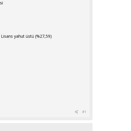
si
k Lisans yahut üstü (%27,59)
#1