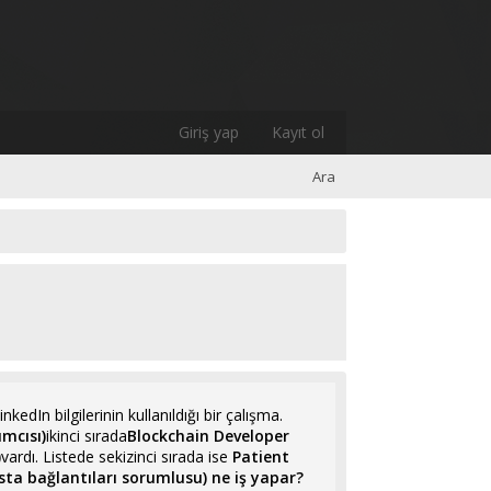
Giriş yap
Kayıt ol
Ara
edIn bilgilerinin kullanıldığı bir çalışma.
mcısı)
ikinci sırada
Blockchain Developer
)
vardı. Listede sekizinci sırada ise
Patient
ta bağlantıları sorumlusu) ne iş yapar?