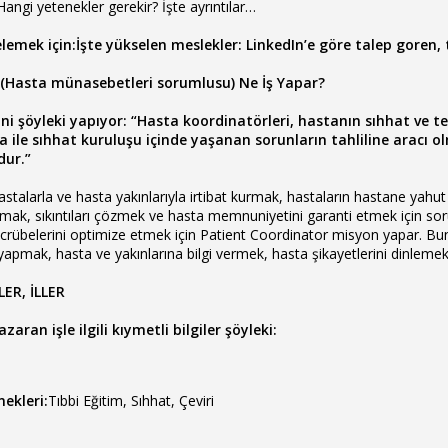
 Hangi yetenekler gerekir? İşte ayrıntılar…
celemek için:İşte yükselen meslekler: LinkedIn’e göre talep goren
 (Hasta münasebetleri sorumlusu) Ne İş Yapar?
fini şöyleki yapıyor: “Hasta koordinatörleri, hastanın sıhhat ve
 ile sıhhat kuruluşu içinde yaşanan sorunların tahliline aracı
dur.”
stalarla ve hasta yakınlarıyla irtibat kurmak, hastaların hastane yahut
lamak, sıkıntıları çözmek ve hasta memnuniyetini garanti etmek için sor
tecrübelerini optimize etmek için Patient Coordinator misyon yapar. Bu
 yapmak, hasta ve yakınlarına bilgi vermek, hasta şikayetlerini dinleme
ER, İLLER
zaran işle ilgili kıymetli bilgiler şöyleki:
ekleri:
Tıbbi Eğitim, Sıhhat, Çeviri