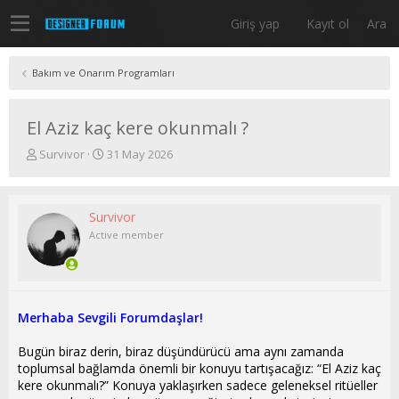
Giriş yap
Kayıt ol
Ara
Bakım ve Onarım Programları
El Aziz kaç kere okunmalı ?
K
B
Survivor
31 May 2026
o
a
n
ş
u
l
Survivor
y
a
u
n
Active member
b
g
a
ı
ş
ç
l
t
a
a
Merhaba Sevgili Forumdaşlar!
t
r
a
i
Bugün biraz derin, biraz düşündürücü ama aynı zamanda
n
h
toplumsal bağlamda önemli bir konuyu tartışacağız: “El Aziz kaç
i
kere okunmalı?” Konuya yaklaşırken sadece geleneksel ritüeller