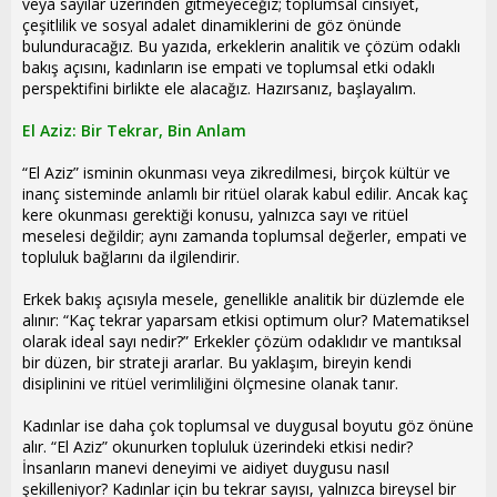
veya sayılar üzerinden gitmeyeceğiz; toplumsal cinsiyet,
çeşitlilik ve sosyal adalet dinamiklerini de göz önünde
bulunduracağız. Bu yazıda, erkeklerin analitik ve çözüm odaklı
bakış açısını, kadınların ise empati ve toplumsal etki odaklı
perspektifini birlikte ele alacağız. Hazırsanız, başlayalım.
El Aziz: Bir Tekrar, Bin Anlam
“El Aziz” isminin okunması veya zikredilmesi, birçok kültür ve
inanç sisteminde anlamlı bir ritüel olarak kabul edilir. Ancak kaç
kere okunması gerektiği konusu, yalnızca sayı ve ritüel
meselesi değildir; aynı zamanda toplumsal değerler, empati ve
topluluk bağlarını da ilgilendirir.
Erkek bakış açısıyla mesele, genellikle analitik bir düzlemde ele
alınır: “Kaç tekrar yaparsam etkisi optimum olur? Matematiksel
olarak ideal sayı nedir?” Erkekler çözüm odaklıdır ve mantıksal
bir düzen, bir strateji ararlar. Bu yaklaşım, bireyin kendi
disiplinini ve ritüel verimliliğini ölçmesine olanak tanır.
Kadınlar ise daha çok toplumsal ve duygusal boyutu göz önüne
alır. “El Aziz” okunurken topluluk üzerindeki etkisi nedir?
İnsanların manevi deneyimi ve aidiyet duygusu nasıl
şekilleniyor? Kadınlar için bu tekrar sayısı, yalnızca bireysel bir