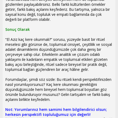
gözlemleri paylaşabilirsiniz. Belki farklı kültürlerden örnekler
getirir, farklı bakış açılarını keşfederiz. Bu tartışma, yalnızca bir
sayısal konu değil, topluluk ve empati bağlamında da çok
değerli bir platform olabilir.
Sonuç Olarak
“El Aziz kaç kere okunmalı?” sorusu, yüzeyde basit bir ritüel
meselesi gibi görünse de, toplumsal cinsiyet, çeşitlilik ve sosyal
adalet dinamiklerini düşündüğümüzde çok daha geniş bir
çerçeveye sahip olur. Erkeklerin analitik ve çözüm odaklı
yaklaşımı ile kadınların empatik ve toplumsal etkileri gözeten
bakış açısı birleştiğinde, ritüel sadece bireysel bir pratik değil,
toplumsal bağları güçlendiren bir araç hâline gelir.
Forumdaşlar, şimdi söz sizde: Bu ritüeli kendi perspektifinizden
nasıl yorumluyorsunuz? Kaç kere okunması gerektiğini
düşündüğünüzde hem bireysel hem toplumsal boyutları göz
önünde bulunduruyor musunuz? Gelin tartışalım ve farklı bakış
açılarını birlikte keşfedelim.
Not: Yorumlarınız hem samimi hem bilgilendirici olsun;
herkesin perspektifi topluluğumuz için değerli!