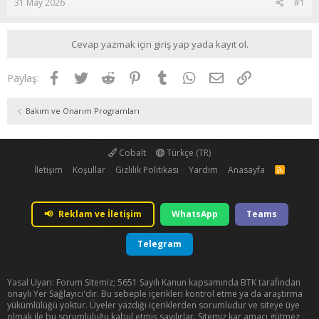
31 May 2026
#1
Cevap yazmak için giriş yap yada kayıt ol.
Facebook
Twitter
Reddit
Pinterest
Tumblr
WhatsApp
E-posta
Link
Paylaş:
Bakım ve Onarım Programları
Cobalt
Türkçe (TR)
İletişim
Koşullar
Gizlilik Politikası
Yardım
Anasayfa
R
S
S
📢
Reklam ve İletişim
WhatsApp
Teams
Telegram
Yasal Uyarı: Forum Sitemiz; 5651 Sayılı Kanun kapsamında BTK tarafından
onaylı Yer Sağlayıcı'dır. Bu sebeple içerikleri kontrol etme ya da araştırma
yükümlülüğü yoktur. Üyeler yazdığı içeriklerden sorumludur ve siteye üye
olmak ile bu sorumluluğu kabul etmiş sayılırlar. Sitemiz kar amacı gütmez,