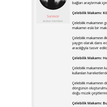
bağları araştırmak içi
l
t
a
a
t
r
Çelebilik Makamı: Kö
Survivor
a
i
n
h
Active member
Çelebilik makamının g
i
makamın eski bir maka
Çelebilik makamının i
yaygın olarak dans edi
aracılığıyla tasvir edi
Çelebilik Makamı: Ha
Çelebilik makamının ka
kullanılan hareketlerd
Çelebilik makamının di
döngünün oluşturulmas
doğu müzik çeşitlerini
Çelebilik Makamı: 