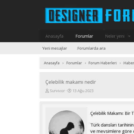
Anasayfa
Forumlar
Neler yeni
Yeni mesajlar
Forumlarda ara
Anasayfa
Forumlar
Forum Haberleri
Haber
Çelebilik makamı nedir
K
B
Survivor
13 Ağu 2023
o
a
n
ş
u
l
y
a
Çelebilik Makamı: Bir T
u
n
b
g
Türk dansları tarihinin
a
ı
ve mevsimlere göre değ
ş
ç