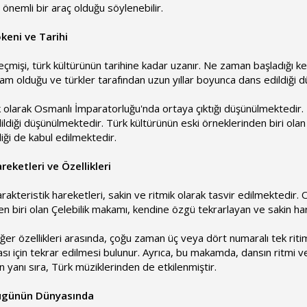
n önemli bir araç olduğu söylenebilir.
keni ve Tarihi
eçmişi, türk kültürünün tarihine kadar uzanır. Ne zaman başladığı k
m olduğu ve türkler tarafından uzun yıllar boyunca dans edildiği 
lk olarak Osmanlı İmparatorluğu'nda ortaya çıktığı düşünülmektedi
ldiği düşünülmektedir. Türk kültürünün eski örneklerinden biri olan 
ldiği de kabul edilmektedir.
reketleri ve Özellikleri
rakteristik hareketleri, sakin ve ritmik olarak tasvir edilmektedir.
en biri olan Çelebilik makamı, kendine özgü tekrarlayan ve sakin har
ğer özellikleri arasında, çoğu zaman üç veya dört numaralı tek ritim
ı için tekrar edilmesi bulunur. Ayrıca, bu makamda, dansın ritmi v
n yanı sıra, Türk müziklerinden de etkilenmiştir.
Bugünün Dünyasında