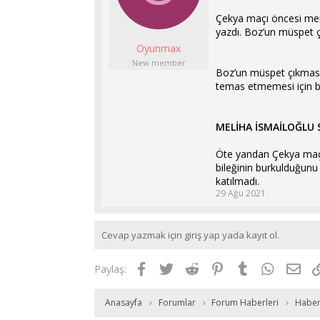
l
t
Çekya maçı öncesi meml
a
a
yazdı. Boz’un müspet ç
t
r
Oyunmax
a
i
n
h
New member
Boz’un müspet çıkması n
i
temas etmemesi için b
MELİHA İSMAİLOĞLU
Öte yandan Çekya maçı
bileğinin burkulduğunu
katılmadı.
29 Ağu 2021
Cevap yazmak için giriş yap yada kayıt ol.
Facebook
Twitter
Reddit
Pinterest
Tumblr
WhatsAp
E-p
Paylaş:
Anasayfa
Forumlar
Forum Haberleri
Haber