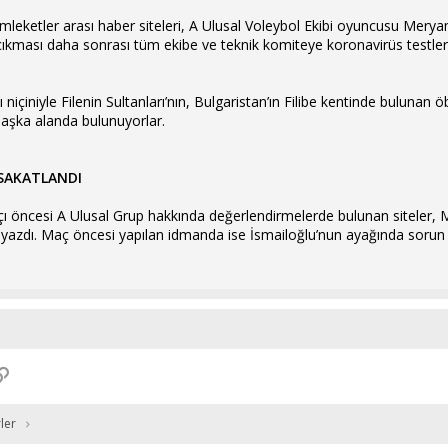
eketler arası haber siteleri, A Ulusal Voleybol Ekibi oyuncusu Meryam
ıkması daha sonrası tüm ekibe ve teknik komiteye koronavirüs testleri y
içiniyle Filenin Sultanları’nın, Bulgaristan’ın Filibe kentinde bulunan
aşka alanda bulunuyorlar.
 SAKATLANDI
 öncesi A Ulusal Grup hakkında değerlendirmelerde bulunan siteler, 
 yazdı. Maç öncesi yapılan idmanda ise İsmailoğlu’nun ayağında sorun
p
osta
Link
ler