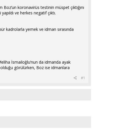
 Boz’un koronavirüs testinin müspet çıktığını
apıldı ve herkes negatif çıktı.
 öbür kadrolarla yemek ve idman sırasında
Meliha İsmailoğlu’nun da idmanda ayak
 olduğu görülürken, Boz ise idmanlara
#1