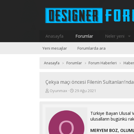
Anasayfa
Forumlar
Neler yeni
Yeni mesajlar
Forumlarda ara
Anasayfa
Forumlar
Forum Haberleri
Haber
Çekya maçı öncesi Filenin Sultanları’nd
K
B
Oyunmax
29 Ağu 2021
o
a
n
ş
u
l
y
a
Türkiye Bayan Ulusal 
u
n
ulusalların bugünkü rak
O
b
g
a
ı
MERYEM BOZ, OLUM
ş
ç