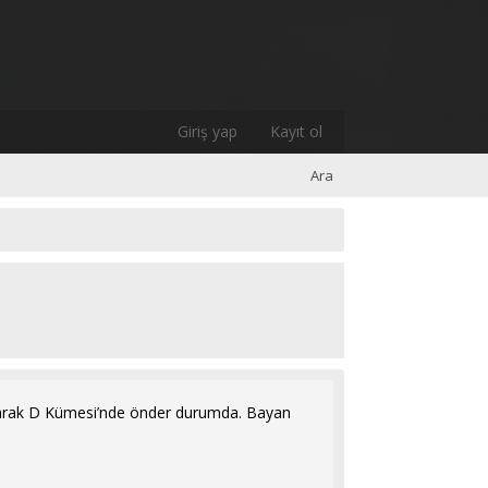
Giriş yap
Kayıt ol
Ara
aparak D Kümesi’nde önder durumda. Bayan