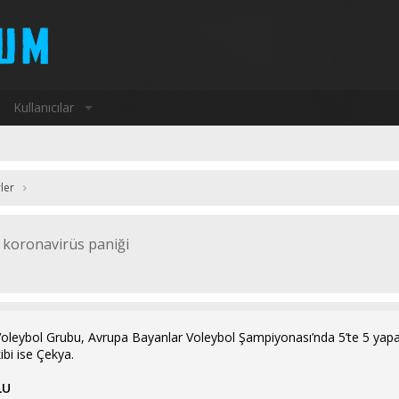
Kullanıcılar
ler
a koronavirüs paniği
Voleybol Grubu, Avrupa Bayanlar Voleybol Şampiyonası’nda 5’te 5 y
ibi ise Çekya.
LU