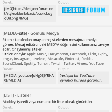
Örnek:
Output:
[IMG]https://designerforum.ne
t/styles/klasik/basic/publicLog
oUrl.png[/IMG]
[MEDIA=
site
] - Gömülü Medya
Sitemiz tarafından onaylanmış sitelerden mesajnıza medya
gömer. Mesaj editöründeki MEDYA düğmesini kullanmanız tavsiye
edilir. Onaylanmış siteler:
Siteleri onayla:
Apple Music
,
Dailymotion
,
Facebook
,
Flickr
,
Giphy
,
Imgur
,
Instagram
,
Liveleak
,
Metacafe
,
Pinterest
,
Reddit
,
SoundCloud
,
Spotify
,
Tumblr
,
Twitch
,
Twitter
,
Vimeo
,
YouTube
Örnek:
Output:
[MEDIA=youtube]oHg5SJYRHA
Yerleşik bir YouTube
0[/MEDIA]
oynatıcı burada görünür.
[LIST] - Listeler
Maddeyi işaretli veya numaralı bir liste olarak görüntüler.
Örnek:
Output: