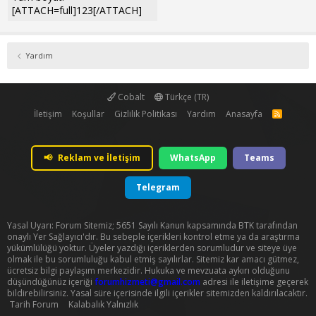
[ATTACH=full]123[/ATTACH]
Yardım
Cobalt
Türkçe (TR)
İletişim
Koşullar
Gizlilik Politikası
Yardım
Anasayfa
R
S
S
📢
Reklam ve İletişim
WhatsApp
Teams
Telegram
Yasal Uyarı: Forum Sitemiz; 5651 Sayılı Kanun kapsamında BTK tarafından
onaylı Yer Sağlayıcı'dır. Bu sebeple içerikleri kontrol etme ya da araştırma
yükümlülüğü yoktur. Üyeler yazdığı içeriklerden sorumludur ve siteye üye
olmak ile bu sorumluluğu kabul etmiş sayılırlar. Sitemiz kar amacı gütmez,
ücretsiz bilgi paylaşım merkezidir. Hukuka ve mevzuata aykırı olduğunu
düşündüğünüz içeriği
forumhizmeti@gmail.com
adresi ile iletişime geçerek
bildirebilirsiniz. Yasal süre içerisinde ilgili içerikler sitemizden kaldırılacaktır.
Tarih Forum
Kalabalık Yalnızlık