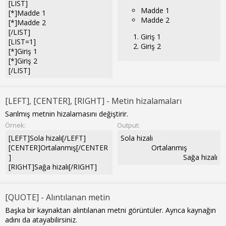
[LIST]
Madde 1
[*]Madde 1
Madde 2
[*]Madde 2
[/LIST]
Giriş 1
[LIST=1]
Giriş 2
[*]Giriş 1
[*]Giriş 2
[/LIST]
[LEFT], [CENTER], [RIGHT] - Metin hizalamaları
Sarılmış metnin hizalamasını değiştirir.
Örnek:
Output:
[LEFT]Sola hizalı[/LEFT]
Sola hizalı​
[CENTER]Ortalanmış[/CENTER
Ortalanmış​
]
Sağa hizalı​
[RIGHT]Sağa hizalı[/RIGHT]
[QUOTE] - Alıntılanan metin
Başka bir kaynaktan alıntılanan metni görüntüler. Ayrıca kaynağın
adını da atayabilirsiniz.