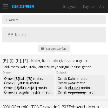
Giriş yap
Kayıt ol
Ara
Yardım
BB Kodu
Yardım sayfası
[B], [I], [U], [S] - Kalın, italik, altı çizili ve vurgulu
Sarılı metni kalın, italik, altı çizili veya vurgulu haline getirir.
Örnek:
Output:
Örnek [B]Kalın[/B] metin.
Örnek
Kalın
metin.
Örnek [I]yatık[/I] metin.
Örnek
yatık
metin.
Örnek [U]Altı çizili[/U] metin.
Örnek
Altı çizili
metin.
Örnek [S]vugulanmış[/S] metin.
Örnek
vugulanmış
metin.
[COLOR=
renk
], [FONT=
yazı tipi
], [SIZE=
boyut
] - Metin