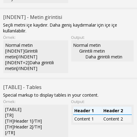
[INDENT] - Metin girintisi
Seçili metni içe kaydırır. Daha geniş kaydırmalar için içe içe
kullanılabilir.
Örnek:
Output:
Normal metin
Normal metin
[INDENT]Girintili
Girintili metin​
metin[/INDENT]
Daha girintili metin​
[INDENT=2]Daha girintili
metin[/INDENT]
[TABLE] - Tables
Special markup to display tables in your content.
Örnek:
Output:
[TABLE]
Header 1
Header 2
[TR]
Content 1
Content 2
[TH]Header 1[/TH]
[TH]Header 2[/TH]
[/TR]