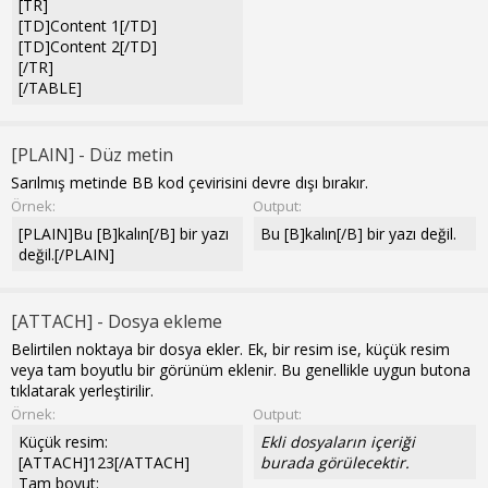
[TR]
[TD]Content 1[/TD]
[TD]Content 2[/TD]
[/TR]
[/TABLE]
[PLAIN] - Düz metin
Sarılmış metinde BB kod çevirisini devre dışı bırakır.
Örnek:
Output:
[PLAIN]Bu [B]kalın[/B] bir yazı
Bu [B]kalın[/B] bir yazı değil.
değil.[/PLAIN]
[ATTACH] - Dosya ekleme
Belirtilen noktaya bir dosya ekler. Ek, bir resim ise, küçük resim
veya tam boyutlu bir görünüm eklenir. Bu genellikle uygun butona
tıklatarak yerleştirilir.
Örnek:
Output:
Küçük resim:
Ekli dosyaların içeriği
[ATTACH]123[/ATTACH]
burada görülecektir.
Tam boyut: