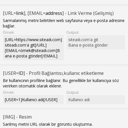
[URL=
link
], [EMAIL=
address
] - Link Verme (Gelişmiş)
Sarmalanmış metni belirtilen web sayfasına veya e-posta adresine
bağlar.
Örnek:
Output:
[URL=https://www.siteadı.com]
siteadı.com'a git
siteadı.com'a git[/URL]
Bana e-posta gönder
[EMAIL=ö
rnek@siteadi.com
]B
ana e-posta gönder[/EMAIL]
[USER=
ID
] - Profil Bağlantısı,kullanıc etiketleme
Bir kullanıcının profiline bağlanır. Bu genellikle bir kullanıcıya söz
verirken otomatik olarak eklenir.
Örnek:
Output:
[USER=1]Kullanıcı adı[/USER]
Kullanıcı adı
[IMG] - Resim
Sarılmış metni URL olarak bir görüntü oluşturma.