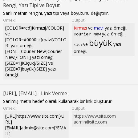
Rengi, Yazı Tipi ve Boyut
Sarılı metnin rengini, yazı tipi veya boyutunu değiştirir.
Örnek:
Output:
[COLOR=red]Kırmızı[/COLOR]
Kırmızı
ve
mavi
yazı örneği.
ve
yazı örneği.
Courier New
[COLOR=#0000cc]mavi[/COLO
büyük
ve
yazı
R] yazı örneği.
Küçük
[FONT=Courier New]Courier
örneği.
New[/FONT] yazı örneği.
[SIZE=1]Küçük[/SIZE] ve
[SIZE=7]büyük[/SIZE] yazı
örneği.
[URL], [EMAIL] - Link Verme
Sarılmış metni hedef olarak kullanarak bir link oluşturur.
Örnek:
Output:
[URL]https://www.site.com[/U
https://www.site.com
RL]
admin@site.com
[EMAIL]
admin@site.com
[/EMA
IL]