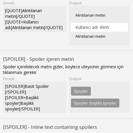
Örnek:
Output:
[QUOTE]Alıntılanan
Alıntılanan metin
metin[/QUOTE]
[QUOTE=Kullanıcı
Kullanıcı adı' Alıntı:
adı]Alıntılanan metin[/QUOTE]
Alıntılanan metin
[SPOILER] - Spoiler içeren metin
Spoiler içerebilecek metni gizler, böylece izleyicinin görmesi için
tıklanması gerekir.
Örnek:
Output:
[SPOILER]Basit Spoiler
Spoyler
[/SPOILER]
[SPOILER=Başlıklı
spoyler]Başlıklı
Spoyler:
Başlıklı spoyler
spoyler[/SPOILER]
[ISPOILER] - Inline text containing spoilers