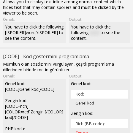
Allows you to display text inline among normal content which
hides text that may contain spoilers and must be clicked by the
viewer to be seen.
Örnek:
Output:
You have to click the following
You have to click the
[ISPOILER]word[/ISPOILER] to
following
word
to see the
see the content.
content.
[CODE] - Kod göstermini programlama
Mümkün olan sözdizimini vurgulayan, çeşitli programlama
dillerinden birinde metin görüntüler.
Örnek:
Output:
Genel kod:
Genel kod:
[CODE]Genel kod[/CODE]
Kod:
Zengin kod:
Genel kod
[CODE=rich]
[COLOR=red]Zengin [/COLOR]
Zengin kod:
kod[/CODE]
Rich (BB code):
PHP kodu:
Zengin 