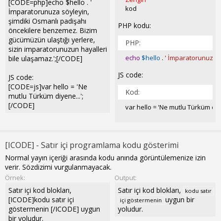
[CODE=php]echo $hello . '
kod
İmparatorunuza söyleyin,
şimdiki Osmanlı padişahı
PHP kodu:
öncekilere benzemez. Bizim
gücümüzün ulaştığı yerlere,
PHP:
sizin imparatorunuzun hayalleri
echo
$hello
.
' İmparatorunuza s
bile ulaşamaz.';[/CODE]
JS code:
JS code:
[CODE=js]var hello = 'Ne
Kod:
mutlu Türküm diyene...';
[/CODE]
var hello = 'Ne mutlu Türküm diye
[ICODE] - Satır içi programlama kodu gösterimi
Normal yayın içeriği arasında kodu anında görüntülemenize izin
verir. Sözdizimi vurgulanmayacak.
Örnek:
Output:
Satır içi kod blokları,
Satır içi kod blokları,
kodu satır
[ICODE]kodu satır içi
uygun bir
içi göstermenin
göstermenin [/ICODE] uygun
yoludur.
bir yoludur.