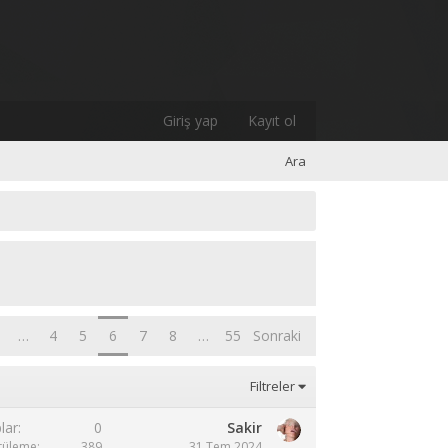
Giriş yap
Kayıt ol
Ara
…
4
5
6
7
8
…
55
Sonraki
Filtreler
lar
0
Sakir
tüleme
389
31 Tem 2024