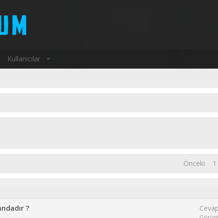
Kullanıcılar
Önceki
1
andadır ?
Cevap
Görün