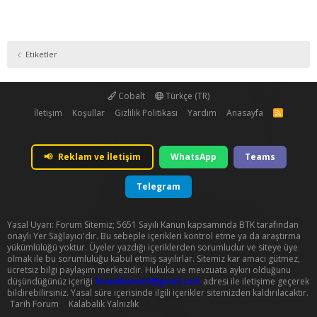
Etiketler
Cobalt
Türkçe (TR)
İletişim
Koşullar
Gizlilik Politikası
Yardım
Anasayfa
R
S
S
📢
Reklam ve İletişim
WhatsApp
Teams
Telegram
Yasal Uyarı: Forum Sitemiz; 5651 Sayılı Kanun kapsamında BTK tarafından
onaylı Yer Sağlayıcı'dır. Bu sebeple içerikleri kontrol etme ya da araştırma
yükümlülüğü yoktur. Üyeler yazdığı içeriklerden sorumludur ve siteye üye
olmak ile bu sorumluluğu kabul etmiş sayılırlar. Sitemiz kar amacı gütmez,
ücretsiz bilgi paylaşım merkezidir. Hukuka ve mevzuata aykırı olduğunu
düşündüğünüz içeriği
forumhizmeti@gmail.com
adresi ile iletişime geçerek
bildirebilirsiniz. Yasal süre içerisinde ilgili içerikler sitemizden kaldırılacaktır.
Tarih Forum
Kalabalık Yalnızlık