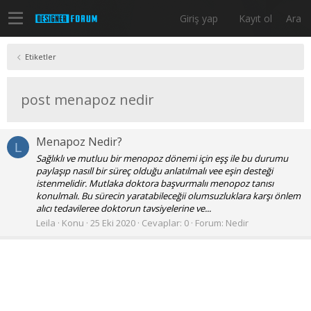
Giriş yap
Kayıt ol
Ara
Etiketler
post menapoz nedir
Menapoz Nedir?
L
Sağlıklı ve mutluu bir menopoz dönemi için eşş ile bu durumu
paylaşıp nasıll bir süreç olduğu anlatılmalı vee eşin desteği
istenmelidir. Mutlaka doktora başvurmalıı menopoz tanısı
konulmalı. Bu sürecin yaratabileceğii olumsuzluklara karşı önlem
alıcı tedavileree doktorun tavsiyelerine ve...
Leila
Konu
25 Eki 2020
Cevaplar: 0
Forum:
Nedir