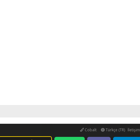
Cobalt
Türkçe (TR)
İletişi