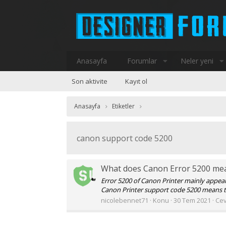
Anasayfa
Forumlar
Neler yeni
Son aktivite
Kayıt ol
Anasayfa
Etiketler
canon support code 5200
What does Canon Error 5200 me
Error 5200 of Canon Printer mainly appears 
Canon Printer support code 5200 means that
nicolebennet71
Konu
30 Tem 2021
Cev