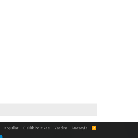
m
Koşullar
Gizlilik Politikası
Yardım
Anasayfa
R
S
S