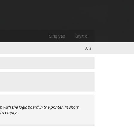
Giriş yap
Kayıt ol
Ara
 with the logic board in the printer. In short,
to empty...