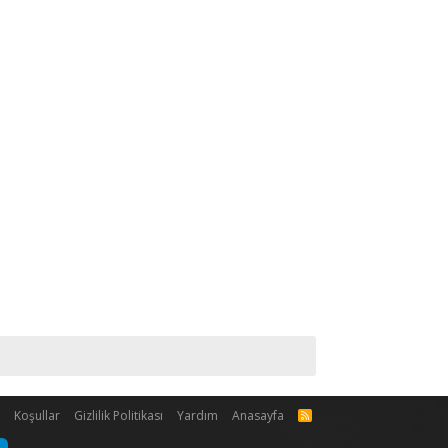
m
Koşullar
Gizlilik Politikası
Yardım
Anasayfa
R
S
S