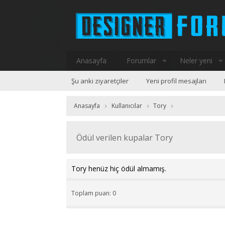
Anasayfa
Forumlar
Neler yeni
Şu anki ziyaretçiler
Yeni profil mesajları
Anasayfa
Kullanıcılar
Tory
Ödül verilen kupalar Tory
Tory henüz hiç ödül almamış.
Toplam puan: 0