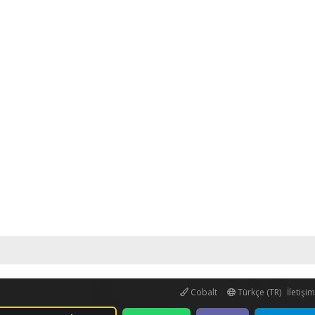
Cobalt
Türkçe (TR)
İletişi