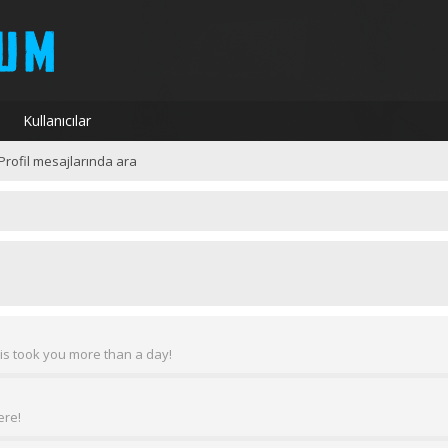
Kullanıcılar
Profil mesajlarında ara
is took you more than a day!
ere!