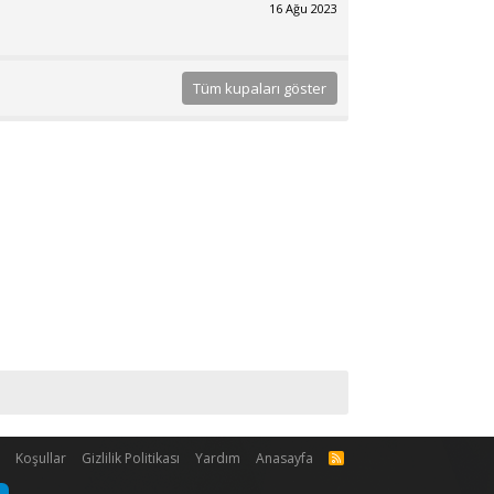
16 Ağu 2023
Tüm kupaları göster
m
Koşullar
Gizlilik Politikası
Yardım
Anasayfa
R
S
S