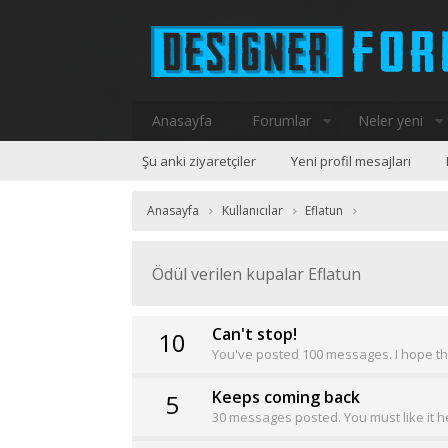
Anasayfa
Forumlar
Neler yeni
Şu anki ziyaretçiler
Yeni profil mesajları
Anasayfa
Kullanıcılar
Eflatun
Ödül verilen kupalar Eflatun
Can't stop!
10
You've posted 100 messages. I hope th
Keeps coming back
5
30 messages posted. You must like it h