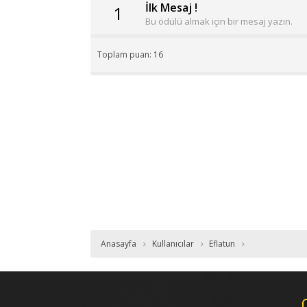
İlk Mesaj !
1
Bu ödülü almak için bir mesaj yazın.
Toplam puan: 16
Anasayfa
Kullanıcılar
Eflatun