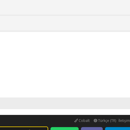
Cobalt
Türkçe (TR)
İletişi