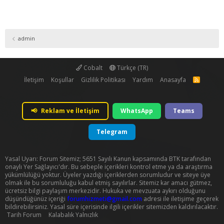
admin
Cobalt
Türkçe (TR)
İletişim
Koşullar
Gizlilik Politikası
Yardım
Anasayfa
R
S
S
📢
Reklam ve İletişim
WhatsApp
Teams
Telegram
Yasal Uyarı: Forum Sitemiz; 5651 Sayılı Kanun kapsamında BTK tarafından
onaylı Yer Sağlayıcı'dır. Bu sebeple içerikleri kontrol etme ya da araştırma
yükümlülüğü yoktur. Üyeler yazdığı içeriklerden sorumludur ve siteye üye
olmak ile bu sorumluluğu kabul etmiş sayılırlar. Sitemiz kar amacı gütmez,
ücretsiz bilgi paylaşım merkezidir. Hukuka ve mevzuata aykırı olduğunu
düşündüğünüz içeriği
forumhizmeti@gmail.com
adresi ile iletişime geçerek
bildirebilirsiniz. Yasal süre içerisinde ilgili içerikler sitemizden kaldırılacaktır.
Tarih Forum
Kalabalık Yalnızlık