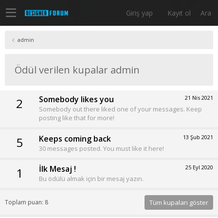
Giriş yap
Kayıt ol
Ara
admin
Ödül verilen kupalar admin
Somebody likes you
21 Nis 2021
2
Somebody out there liked one of your messages. Keep
posting like that for more!
Keeps coming back
13 Şub 2021
5
30 messages posted. You must like it here!
İlk Mesaj !
25 Eyl 2020
1
Bu ödülü almak için bir mesaj yazın.
Toplam puan: 8
Tüm kupaları göster