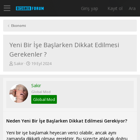
Giriş yap
Kayıt ol
Ara
Ekonomi
Yeni Bir İşe Başlarken Dikkat Edilmesi
Gerekenler ?
K
B
Sakir
19 Eyl 2024
o
a
n
ş
u
l
Sakir
y
a
u
n
Global Mod
b
g
Global Mod
a
ı
ş
ç
l
t
a
a
Neden Yeni Bir İşe Başlarken Dikkat Edilmesi Gerekiyor?
t
r
a
i
Yeni bir işe başlamak heyecan verici olabilir, ancak aynı
n
h
zamanda dikkatli olmayı gerektirir. Bu süreçte atılacak doğru