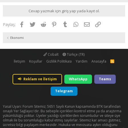
Cevap yazmak için giriş yap yada kayıt ol.
Facebook
Twitter
Reddit
Pinterest
Tumblr
WhatsApp
E-posta
Link
Paylaş:
Ekonomi
Cobalt
Türkçe (TR)
İletişim
Koşullar
Gizlilik Politikası
Yardım
Anasayfa
R
S
S
📢
Reklam ve İletişim
WhatsApp
Teams
Telegram
Yasal Uyarı: Forum Sitemiz; 5651 Sayılı Kanun kapsamında BTK tarafından
onaylı Yer Sağlayıcı'dır. Bu sebeple içerikleri kontrol etme ya da araştırma
yükümlülüğü yoktur. Üyeler yazdığı içeriklerden sorumludur ve siteye üye
olmak ile bu sorumluluğu kabul etmiş sayılırlar. Sitemiz kar amacı gütmez,
ücretsiz bilgi paylaşım merkezidir. Hukuka ve mevzuata aykırı olduğunu