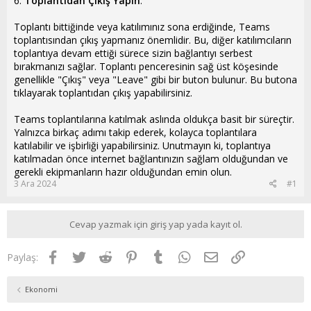
6.
Toplantıdan Çıkış Yapın
:
Toplantı bittiğinde veya katılımınız sona erdiğinde, Teams
toplantısından çıkış yapmanız önemlidir. Bu, diğer katılımcıların
toplantıya devam ettiği sürece sizin bağlantıyı serbest
bırakmanızı sağlar. Toplantı penceresinin sağ üst köşesinde
genellikle "Çıkış" veya "Leave" gibi bir buton bulunur. Bu butona
tıklayarak toplantıdan çıkış yapabilirsiniz.
Teams toplantılarına katılmak aslında oldukça basit bir süreçtir.
Yalnızca birkaç adımı takip ederek, kolayca toplantılara
katılabilir ve işbirliği yapabilirsiniz. Unutmayın ki, toplantıya
katılmadan önce internet bağlantınızın sağlam olduğundan ve
gerekli ekipmanların hazır olduğundan emin olun.
3 Ara 2024
#1
Cevap yazmak için giriş yap yada kayıt ol.
Facebook
Twitter
Reddit
Pinterest
Tumblr
WhatsApp
E-posta
Link
Paylaş:
Ekonomi