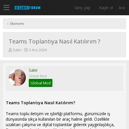
Giriş yap
Kayıt ol
Ara
Ekonomi
Teams Toplantıya Nasıl Katılırım ?
K
B
Sakir
3 Ara 2024
o
a
n
ş
u
l
Sakir
y
a
u
n
Global Mod
b
g
Global Mod
a
ı
ş
ç
l
t
a
a
Teams Toplantıya Nasıl Katılırım?
t
r
a
i
Teams toplu iletişim ve işbirliği platformu, günümüzde iş
n
h
dünyasında sıkça kullanılan bir araç haline geldi. Özellikle
i
uzaktan çalışma ve dijital toplantılar giderek yaygınlaştıkça,