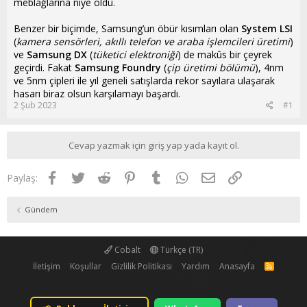
meblağlarına niye oldu.
Benzer bir biçimde, Samsung’un öbür kısımları olan
System LSI
(
kamera sensörleri, akıllı telefon ve araba işlemcileri üretimi
)
ve
Samsung DX
(
tüketici elektroniği
) de makûs bir çeyrek
geçirdi. Fakat
Samsung Foundry
(
çip üretimi bölümü
), 4nm
ve 5nm çipleri ile yıl geneli satışlarda rekor sayılara ulaşarak
hasarı biraz olsun karşılamayı başardı.
2 Şub 2023
#1
Cevap yazmak için giriş yap yada kayıt ol.
Facebook
Twitter
Reddit
Pinterest
Tumblr
WhatsApp
E-posta
Link
Paylaş:
Gündem
Cobalt
Türkçe (TR)
İletişim
Koşullar
Gizlilik Politikası
Yardım
Anasayfa
R
S
S