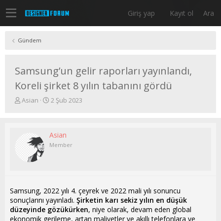
Giriş yap
Kayıt ol
Ara
Gündem
Samsung’un gelir raporları yayınlandı,
Koreli şirket 8 yılın tabanını gördü
K
B
Asian
2 Şub 2023
o
a
n
ş
u
l
Asian
y
a
u
n
Member
b
g
a
ı
ş
ç
l
t
a
a
Samsung, 2022 yılı 4. çeyrek ve 2022 mali yılı sonuncu
t
r
sonuçlarını yayınladı.
Şirketin karı sekiz yılın en düşük
a
i
düzeyinde gözükürken
, niye olarak, devam eden global
n
h
ekonomik gerileme, artan maliyetler ve akıllı telefonlara ve