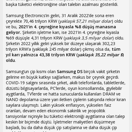
i
başka tüketici elektroniğine olan talebin azalması gösterildi.
Samsung Electronics’in geliri, 31 Aralık 2022’de sona eren
çeyrekte 70,46 trilyon KRW (
yaklaşık 57,21 milyar dolar
) oldu
ve bu,
2021’in 4. çeyreğine kıyasla %8 düşüş manasına
geliyor.
Şirketin işletme karı, ise 2021’in 4. çeyreğine kıyasla
%69 düşüşle 4,31 trilyon KRW (
yaklaşık 3,5 milyar dolar
) oldu.
Şirketin 2022 yıllık geliri yüksek bir düzeye ulaşarak 302,23
trilyon KRW’a (yaklaşık 245 milyar dolar) çıkmış olsa da,
tüm
yıl karı yalnızca 43,38 trilyon KRW (
yaklaşık 35,22 milyar $
)
oldu
.
Samsung’un çip kısmı olan
Samsung DS
birçok vakit şirketin
gelirine en büyük katkıyı sağlarken, makus bir çeyrek geçirdi.
COVID-19 salgını sırasında şirket, akıllı telefonlarda, tabletlerde,
dizüstü bilgisayarlarda, PC’lerde, oyun konsollarında, giyilebilir
aygıtlarda, TV’lerde ve hatta sunucularda kullanılan DRAM ve
NAND depolama üzere yarı iletken çiplerin satışında rekor kıran
sayılara ulaşmıştı. Lakin yüksek enflasyon, yükselen faiz
oranları, devam eden ekonomik sakinlik ve jeopolitik
tansiyonlar niçiniyle bu tüketici elektroniği aygıtlarına olan talep
keskin bir biçimde düştü. İşletmeler maliyetleri düşürmeye
başladı, bu da daha düşük çip satışlarına ve daha düşük çip