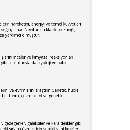
rin hareketini, enerjiyi ve temel kuvvetleri
Örneğin, Isaac Newton'un klasik mekaniği,
mıza yardımcı olmuştur.
şlarını inceler ve kimyasal reaksiyonları
bi alt dallarıyla da biyoloji ve tıbbın
erini ve evrimlerini araştırır. Genetik, hücre
i, tıp, tarım, çevre bilimi ve genetik
ar, gezegenler, galaksiler ve kara delikler gibi
eki sırları çözmek için sürekli yeni keşifler