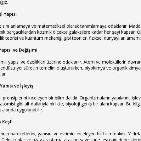
eğiz.
l Yapısı
apısını anlamaya ve matematiksel olarak tanımlamaya odaklanır. Maddele
kobik parçacıklardan kozmik ölçekte galaksilere kadar her şeyi kapsar. 
lilik teorisi ve kuantum mekaniği gibi teoriler, fiziksel dünyayı anlama
apısı ve Değişimi
i, yapısı ve özellikleri üzerine odaklanır. Atom ve moleküllerin davranı
 endüstriyel sürecin temelini oluştururken, biyokimya ve organik kimya gi
lar.
 Yapısı ve İşleyişi
prensiplerini inceleyen bir bilim dalıdır. Organizmaların yapılarını, işlevl
atomisi gibi alt dallarıyla birlikte, biyoloji geniş bir alanı kapsar. Bu bilg
k alanda uygulanabilir.
 Keşfi
nin hareketlerini, yapısını ve evrimini inceleyen bir bilim dalıdır. Yıldızl
r. Teleskoplar ve uzay araştırma araçları sayesinde, evrenin derinliklerind