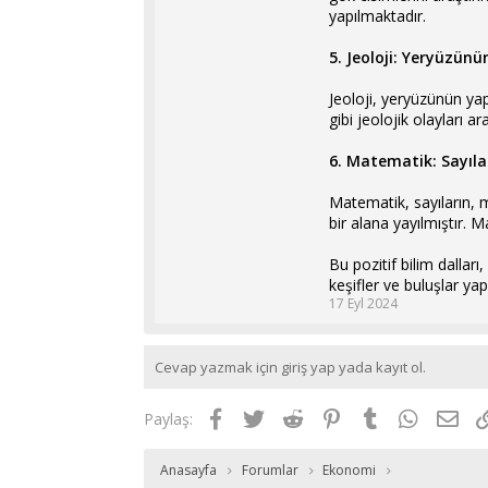
yapılmaktadır.
5. Jeoloji: Yeryüzün
Jeoloji, yeryüzünün yapı
gibi jeolojik olayları ar
6. Matematik: Sayılar
Matematik, sayıların, mi
bir alana yayılmıştır. 
Bu pozitif bilim dalları
keşifler ve buluşlar yap
17 Eyl 2024
Cevap yazmak için giriş yap yada kayıt ol.
Facebook
Twitter
Reddit
Pinterest
Tumblr
WhatsAp
E-p
Paylaş:
Anasayfa
Forumlar
Ekonomi