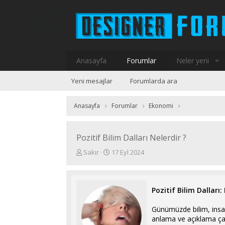
Anasayfa
Forumlar
Neler yeni
Yeni mesajlar
Forumlarda ara
Anasayfa
Forumlar
Ekonomi
Pozitif Bilim Dalları Nelerdir ?
K
B
Sakir
17 Eyl 2024
o
a
n
ş
u
l
y
a
Pozitif Bilim Dalları
u
n
b
g
Günümüzde bilim, insanl
a
ı
anlama ve açıklama çabas
ş
ç