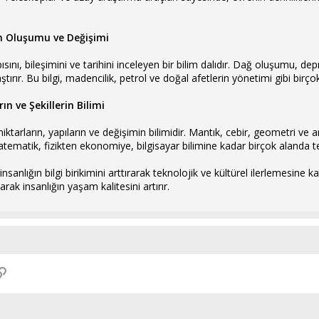
ün Oluşumu ve Değişimi
sını, bileşimini ve tarihini inceleyen bir bilim dalıdır. Dağ oluşumu, dep
aştırır. Bu bilgi, madencilik, petrol ve doğal afetlerin yönetimi gibi birçok
ın ve Şekillerin Bilimi
ktarların, yapıların ve değişimin bilimidir. Mantık, cebir, geometri ve an
Matematik, fizikten ekonomiye, bilgisayar bilimine kadar birçok alanda tem
, insanlığın bilgi birikimini arttırarak teknolojik ve kültürel ilerlemesine 
arak insanlığın yaşam kalitesini artırır.
p
osta
Link