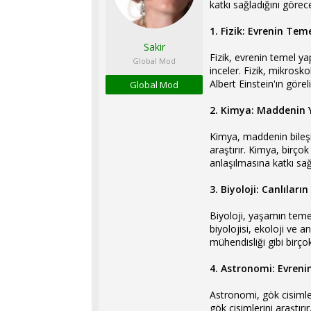
katkı sağladığını görec
l
t
a
a
1. Fizik: Evrenin Teme
t
r
Sakir
a
i
Fizik, evrenin temel y
n
h
Global Mod
inceler. Fizik, mikros
i
Albert Einstein'ın göre
Global Mod
2. Kimya: Maddenin Y
Kimya, maddenin bileşim
araştırır. Kimya, birçok
anlaşılmasına katkı sağ
3. Biyoloji: Canlıların
Biyoloji, yaşamın temel 
biyolojisi, ekoloji ve an
mühendisliği gibi birço
4. Astronomi: Evrenin
Astronomi, gök cisimleri
gök cisimlerini araştırı