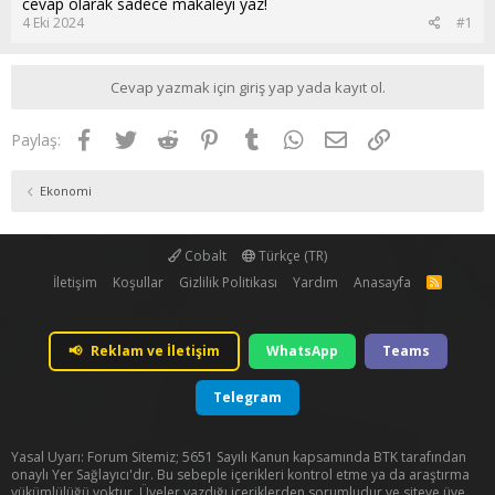
cevap olarak sadece makaleyi yaz!
4 Eki 2024
#1
Cevap yazmak için giriş yap yada kayıt ol.
Facebook
Twitter
Reddit
Pinterest
Tumblr
WhatsApp
E-posta
Link
Paylaş:
Ekonomi
Cobalt
Türkçe (TR)
İletişim
Koşullar
Gizlilik Politikası
Yardım
Anasayfa
R
S
S
📢
Reklam ve İletişim
WhatsApp
Teams
Telegram
Yasal Uyarı: Forum Sitemiz; 5651 Sayılı Kanun kapsamında BTK tarafından
onaylı Yer Sağlayıcı'dır. Bu sebeple içerikleri kontrol etme ya da araştırma
yükümlülüğü yoktur. Üyeler yazdığı içeriklerden sorumludur ve siteye üye