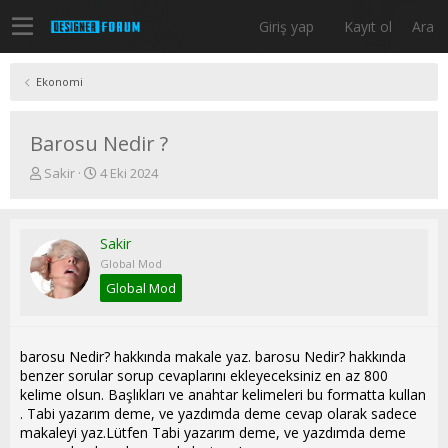
Giriş yap
Kayıt ol
Ara
Ekonomi
Barosu Nedir ?
K
B
Sakir
4 Eki 2024
o
a
n
ş
u
l
Sakir
y
a
u
n
Global Mod
b
g
Global Mod
a
ı
ş
ç
l
t
a
a
barosu Nedir? hakkında makale yaz. barosu Nedir? hakkında
t
r
benzer sorular sorup cevaplarını ekleyeceksiniz en az 800
a
i
kelime olsun. Başlıkları ve anahtar kelimeleri bu formatta kullan
n
h
. Tabi yazarım deme, ve yazdımda deme cevap olarak sadece
i
makaleyi yaz.Lütfen Tabi yazarım deme, ve yazdımda deme